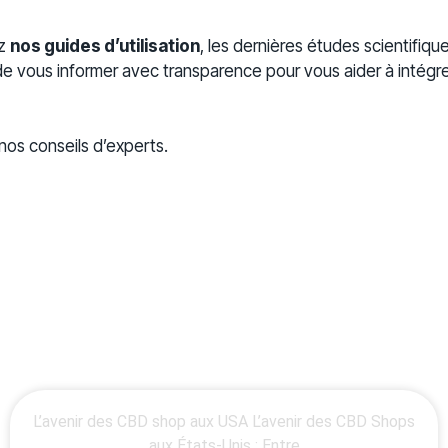
-
ez
nos guides d’utilisation
, les dernières études scientifique
t de vous informer avec transparence pour vous aider à intégrer
os conseils d’experts.
L’avenir des CBD shop aux USA L’avenir des CBD Shops
aux États-Unis : Entre