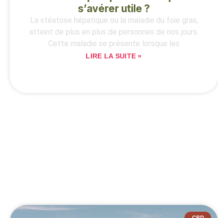
s’avérer utile ?
La stéatose hépatique ou la maladie du foie gras,
atteint de plus en plus de personnes de nos jours.
Cette maladie se présente lorsque les
LIRE LA SUITE »
CBD