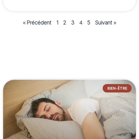
« Précédent
1
2
3
5
Suivant »
4
BIEN-ÊTRE