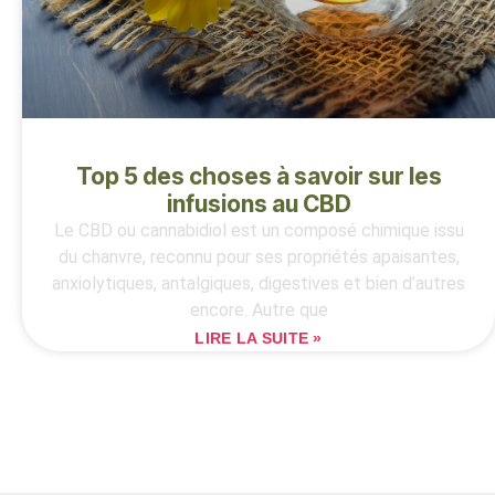
Top 5 des choses à savoir sur les
infusions au CBD
Le CBD ou cannabidiol est un composé chimique issu
du chanvre, reconnu pour ses propriétés apaisantes,
anxiolytiques, antalgiques, digestives et bien d’autres
encore. Autre que
LIRE LA SUITE »