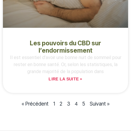
Les pouvoirs du CBD sur
l’endormissement
Il est essentiel d’avoir une bonne nuit de sommeil pour
rester en bonne santé. Or, selon les statistiques, la
grande majorité de la population dans
LIRE LA SUITE »
« Précédent
1
2
3
5
Suivant »
4