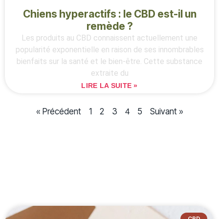
Chiens hyperactifs : le CBD est-il un
remède ?
Les produits au CBD connaissent actuellement une
popularité exponentielle en raison de ses innombrables
bienfaits sur la santé et le bien-être. Cette substance
extraite du
LIRE LA SUITE »
« Précédent
1
2
3
5
Suivant »
4
CBD