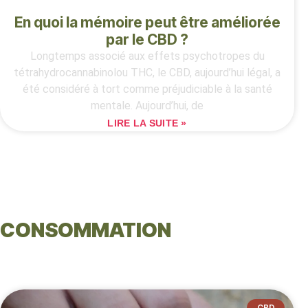
En quoi la mémoire peut être améliorée
par le CBD ?
Longtemps associé aux effets psychotropes du
tétrahydrocannabinolou THC, le CBD, aujourd’hui légal, a
été considéré à tort comme préjudiciable à la santé
mentale. Aujourd’hui, de
LIRE LA SUITE »
CONSOMMATION
CBD