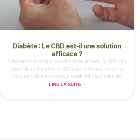
Diabète : Le CBD est-il une solution
efficace ?
Substance en vogue ces dernières années, le CBD fait
l’objet de recherches et d’études diverses. Selon les
résultats déjà existants, il serait efficace dans de
LIRE LA SUITE »