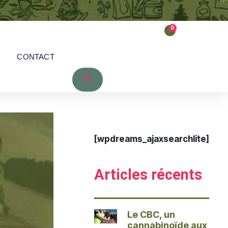
0
CONTACT
[wpdreams_ajaxsearchlite]
Articles récents
Le CBC, un
cannabinoïde aux