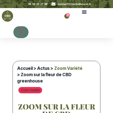
05 59 29 27 88
contact@thecbdhouse.fr
0
Recherche de produits
Accueil
>
Actus
>
Zoom Variété
> Zoom sur la fleur de CBD
greenhouse
Zoom Variété
ZOOM SUR LA FLEUR