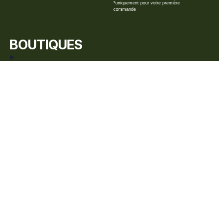
*uniquement pour votre première
commande
BOUTIQUES
BIARRITZ
BAYONNE
CAPBRETON
HENDAYE
ST JEAN-DE-LUZ