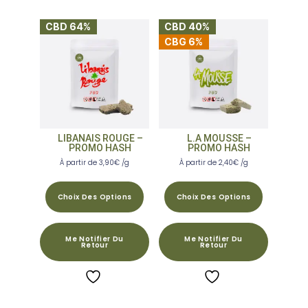
CBD 64%
CBD 40%
CBG 6%
LIBANAIS ROUGE –
L.A MOUSSE –
PROMO HASH
PROMO HASH
À partir de
3,90
€
/g
À partir de
2,40
€
/g
Choix Des Options
Choix Des Options
Me Notifier Du
Me Notifier Du
Retour
Retour