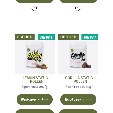
CBD 18%
NEW !
CBD 25%
NEW !
LEMON STATIC –
GORILLA STATIC –
POLLEN
POLLEN
À partir de
3,90
€
/g
À partir de
3,90
€
/g
Choix Des Options
Choix Des Options