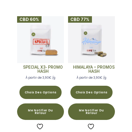
CBD 60%
CBD 77%
SPECIAL X3- PROMO
HIMALAYA – PROMOS
HASH
HASH
À partir de
3,90
€
/g
À partir de
3,90
€
/g
Choix Des Options
Choix Des Options
Me Notifier Du
Me Notifier Du
Retour
Retour