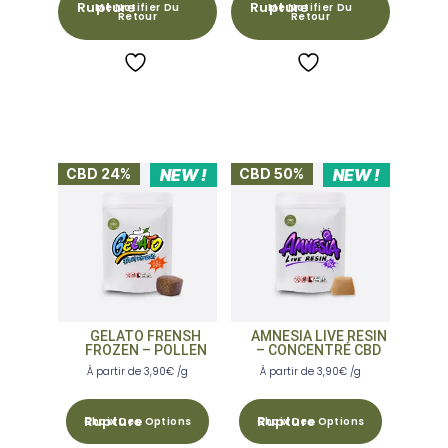
Me Notifier Du
Me Notifier Du
Retour
Retour
CBD 24%
NEW !
CBD 50%
NEW !
GELATO FRENSH
AMNESIA LIVE RESIN
FROZEN – POLLEN
– CONCENTRÉ CBD
À partir de
3,90
€
/g
À partir de
3,90
€
/g
Choix Des Options
Choix Des Options