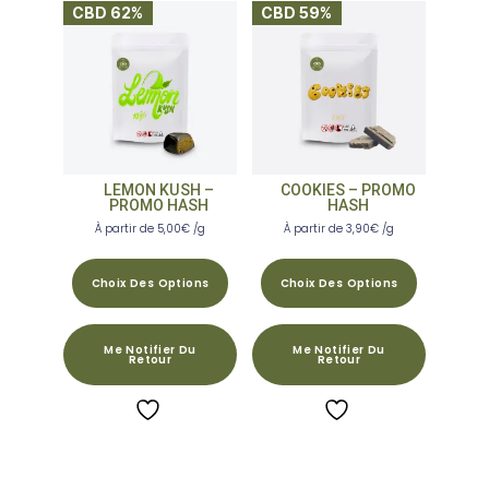
CBD 62%
CBD 59%
LEMON KUSH –
COOKIES – PROMO
PROMO HASH
HASH
À partir de
5,00
€
/g
À partir de
3,90
€
/g
Choix Des Options
Choix Des Options
Me Notifier Du
Me Notifier Du
Retour
Retour