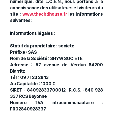
numérique, dite L.C.E.N., nous portons à la
connaissance des utilisateurs et visiteurs du
site :
www.thecbdhouse.fr
les informations
suivantes :
Informations légales :
Statut du propriétaire :
societe
Préfixe :
SAS
Nom de la Société :
SHYW SOCIETE
Adresse :
57 avenue de Verdun 64200
Biarritz
Tél :
09 71 23 28 13
Au Capital de :
1000 €
SIRET :
84092833700012
R.C.S. :
840 928
337 RCS Bayonne
Numéro TVA intracommunautaire :
FR02840928337