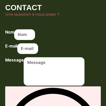
CONTACT
Une question à nous poser ?
Nom
E-mail
Message
Envoyer