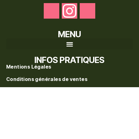
MENU
Recherche de produits
INFOS PRATIQUES
Mentions Légales
Conditions générales de ventes
Politique de confidentialité
Politique de vente
Blog