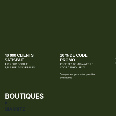
40 000 CLIENTS
10 % DE CODE
SATISFAIT
PROMO
4,9/ 5 SUR GOOGLE
PROFITEZ DE -10% AVEC LE
4,8/ 5 SUR AVIS VÉRIFIÉS
CODE CBDHOUSE10*
*uniquement pour votre première
commande
BOUTIQUES
BIARRITZ