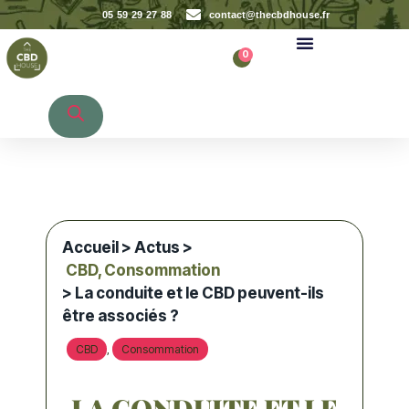
05 59 29 27 88
contact@thecbdhouse.fr
0
Recherche de produits
Accueil
>
Actus
>
CBD
,
Consommation
> La conduite et le CBD peuvent-ils
être associés ?
CBD
Consommation
,
LA CONDUITE ET LE