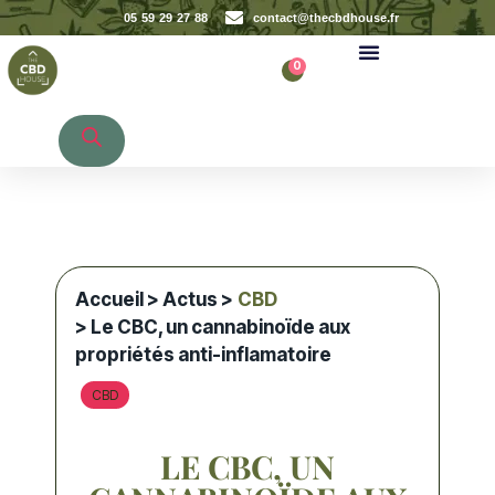
05 59 29 27 88
contact@thecbdhouse.fr
0
Recherche de produits
Accueil
>
Actus
>
CBD
>
Le CBC, un cannabinoïde aux
propriétés anti-inflamatoire
CBD
LE CBC, UN