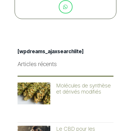
[wpdreams_ajaxsearchlite]
Articles récents
Molécules de synthèse
et dérivés modifiés
Le CBD pour les