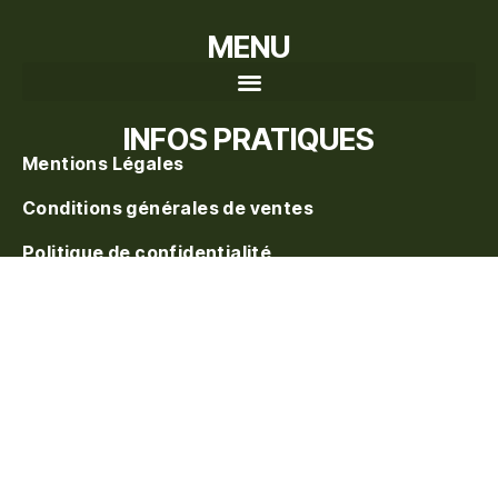
MENU
Recherche de produits
INFOS PRATIQUES
Mentions Légales
Conditions générales de ventes
Politique de confidentialité
Politique de vente
Blog