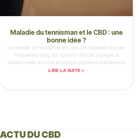
Maladie du tennisman et le CBD : une
bonne idée ?
La maladie du tennisman est une des maladies les plus
fréquentes chez les sportifs. Afin de soulager la
douleur reliée à cette affection, plusieurs traitements
LIRE LA SUITE »
ACTU DU CBD