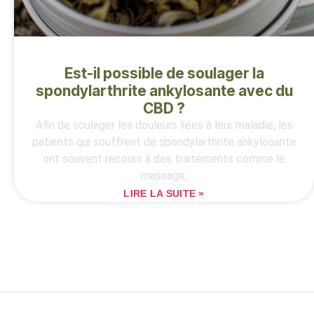
Est-il possible de soulager la
spondylarthrite ankylosante avec du
CBD ?
Afin de soulager les douleurs liées à leur maladie, les
patients qui souffrent de spondylarthrite ankylosante
ont souvent recours à des traitements comme le
massage,
LIRE LA SUITE »