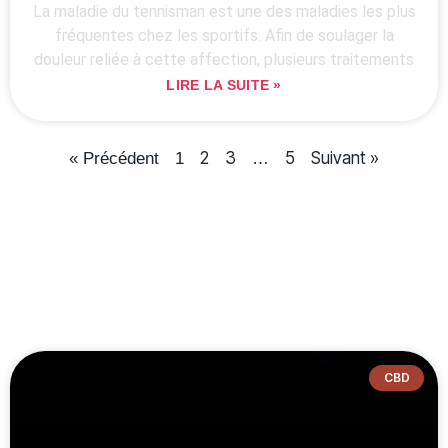
La maladie du tennisman est une des maladies les plus
fréquentes chez les sportifs. Afin de soulager la
douleur reliée à cette affection, plusieurs traitements
LIRE LA SUITE »
2
3
5
Suivant »
« Précédent
1
…
CBD