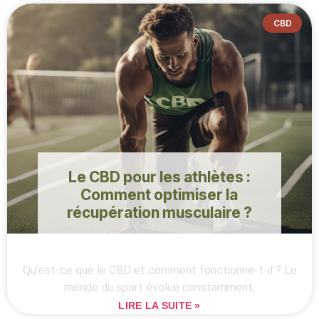
CBD
Le CBD pour les athlètes :
Comment optimiser la
récupération musculaire ?
Qu’est-ce que le CBD et comment fonctionne-t-il ? Le
monde du sport évolue constamment,
LIRE LA SUITE »