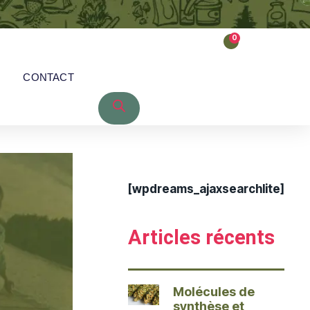
0
CONTACT
[wpdreams_ajaxsearchlite]
Articles récents
Molécules de
synthèse et