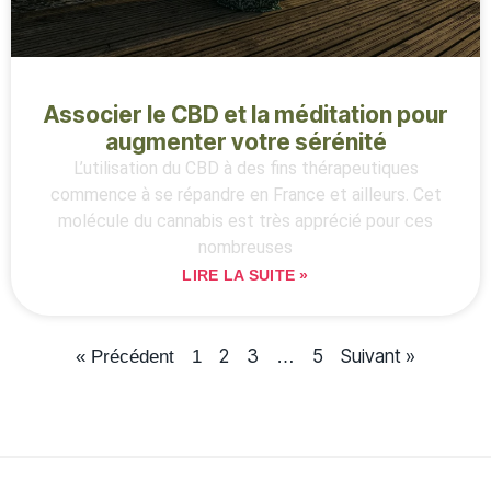
Associer le CBD et la méditation pour
augmenter votre sérénité
L’utilisation du CBD à des fins thérapeutiques
commence à se répandre en France et ailleurs. Cet
molécule du cannabis est très apprécié pour ces
nombreuses
LIRE LA SUITE »
2
3
5
Suivant »
« Précédent
1
…