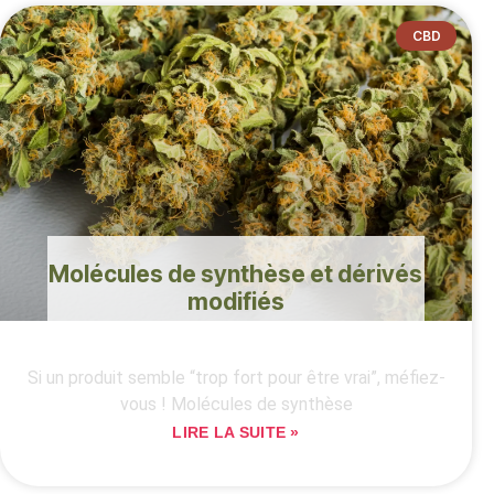
CBD
Molécules de synthèse et dérivés
modifiés
Si un produit semble “trop fort pour être vrai”, méfiez-
vous ! Molécules de synthèse
LIRE LA SUITE »