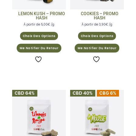
LEMON KUSH – PROMO
COOKIES – PROMO
HASH
HASH
À partir de
5,00
€
/g
À partir de
3,90
€
/g
Choix Des Options
Choix Des Options
Me Notifier Du Retour
Me Notifier Du Retour
CBD 64%
CBD 40%
CBG 6%