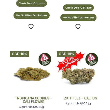
5.00
Choix Des Options
sur 5
Choix Des Options
Me Notifier Du Retour
Me Notifier Du Retour
CBD 10%
CBD 18%
TROPICANA COOKIES –
ZKITTLEZ – CALI US
CALI FLOWER
À partir de
6,00
€
/g
À partir de
5,00
€
/g