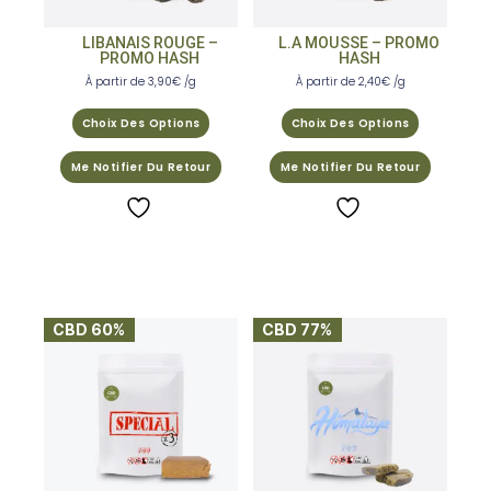
LIBANAIS ROUGE –
L.A MOUSSE – PROMO
PROMO HASH
HASH
À partir de
3,90
€
/g
À partir de
2,40
€
/g
Choix Des Options
Choix Des Options
Me Notifier Du Retour
Me Notifier Du Retour
CBD 60%
CBD 77%