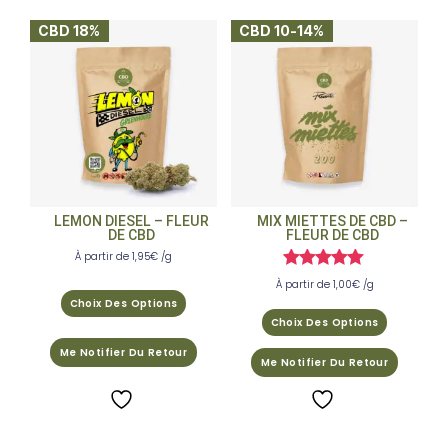
CBD 18%
CBD 10-14%
LEMON DIESEL – FLEUR
MIX MIETTES DE CBD –
DE CBD
FLEUR DE CBD
À partir de
1,95
€
/g
Note
À partir de
1,00
€
/g
4.91
Choix Des Options
sur 5
Choix Des Options
Me Notifier Du Retour
Me Notifier Du Retour