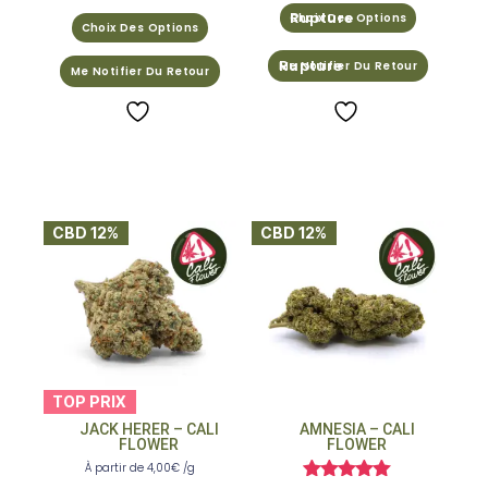
Choix Des Options
Choix Des Options
Me Notifier Du Retour
Me Notifier Du Retour
CBD 12%
CBD 12%
TOP PRIX
JACK HERER – CALI
AMNESIA – CALI
FLOWER
FLOWER
À partir de
4,00
€
/g