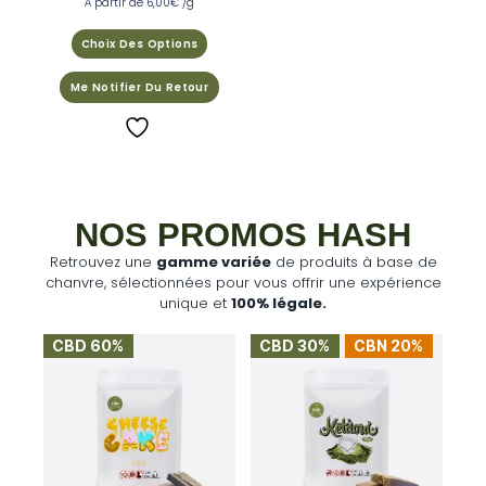
À partir de
6,00
€
/g
Choix Des Options
Me Notifier Du Retour
NOS PROMOS HASH
Retrouvez une
gamme variée
de produits à base de
chanvre, sélectionnées pour vous offrir une expérience
unique et
100% légale.
CBD 60%
CBD 30%
CBN 20%