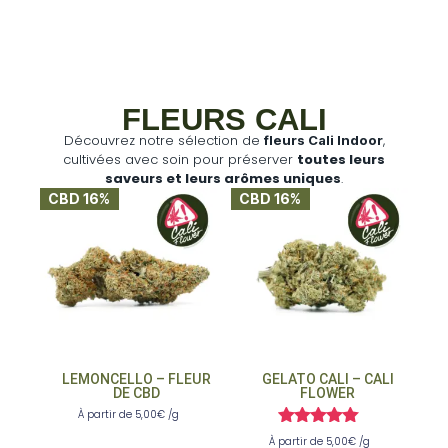
FLEURS CALI
Découvrez notre sélection de
,
fleurs Cali Indoor
cultivées avec soin pour préserver
toutes leurs
saveurs et leurs arômes uniques
.
CBD 16%
CBD 16%
LEMONCELLO – FLEUR
GELATO CALI – CALI
DE CBD
FLOWER
À partir de
5,00
€
/g
Note
À partir de
5,00
€
/g