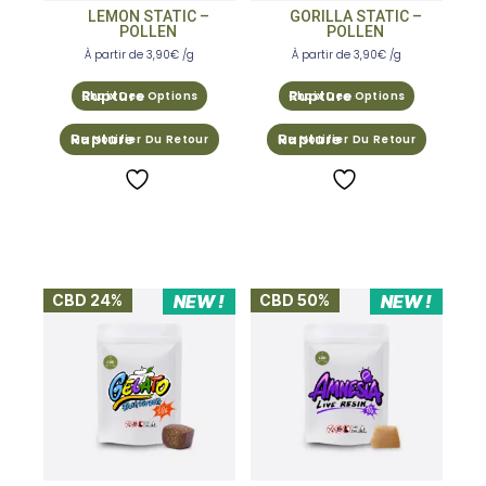
LEMON STATIC –
GORILLA STATIC –
POLLEN
POLLEN
À partir de
3,90
€
/g
À partir de
3,90
€
/g
Choix Des Options
Choix Des Options
Me Notifier Du Retour
Me Notifier Du Retour
CBD 24%
NEW !
CBD 50%
NEW !