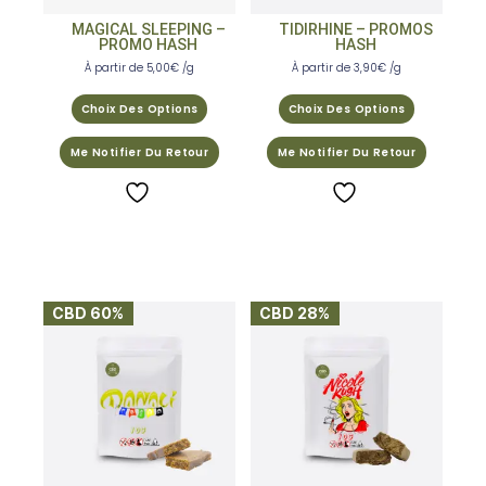
MAGICAL SLEEPING –
TIDIRHINE – PROMOS
PROMO HASH
HASH
À partir de
5,00
€
/g
À partir de
3,90
€
/g
Choix Des Options
Choix Des Options
Me Notifier Du Retour
Me Notifier Du Retour
CBD 60%
CBD 28%