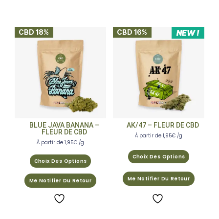
CBD 18%
CBD 16%
NEW !
BLUE JAVA BANANA –
AK/47 – FLEUR DE CBD
FLEUR DE CBD
À partir de
1,95
€
/g
À partir de
1,95
€
/g
Choix Des Options
Choix Des Options
Me Notifier Du Retour
Me Notifier Du Retour