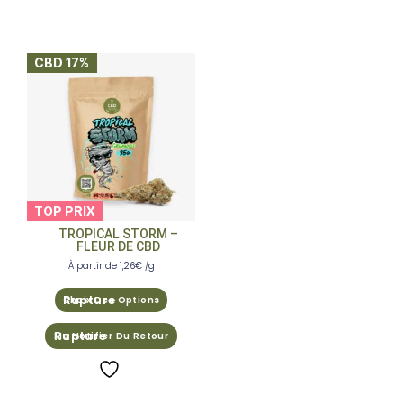
CBD 17%
TOP PRIX
TROPICAL STORM –
FLEUR DE CBD
À partir de
1,26
€
/g
Choix Des Options
Me Notifier Du Retour