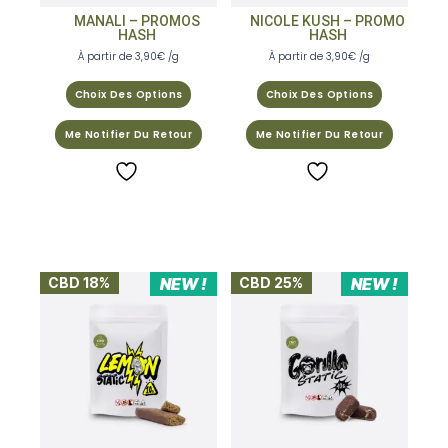
MANALI – PROMOS
NICOLE KUSH – PROMO
HASH
HASH
À partir de
3,90
€
/g
À partir de
3,90
€
/g
Choix Des Options
Choix Des Options
Me Notifier Du Retour
Me Notifier Du Retour
CBD 18%
NEW !
CBD 25%
NEW !