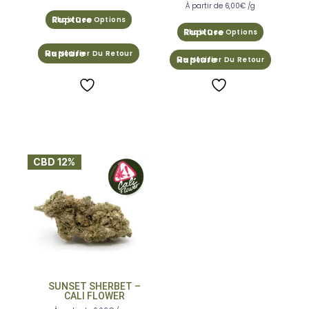
Note
À partir de
6,00
€
/g
5.00
Choix Des Options
sur 5
Choix Des Options
Me Notifier Du Retour
Me Notifier Du Retour
CBD 12%
SUNSET SHERBET –
CALI FLOWER