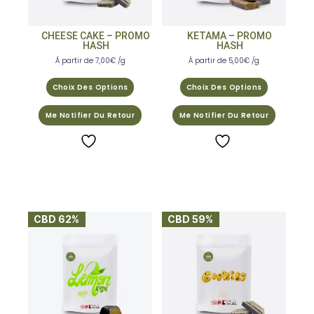
CHEESE CAKE – PROMO
KETAMA – PROMO
HASH
HASH
À partir de
7,00
€
/g
À partir de
5,00
€
/g
Choix Des Options
Choix Des Options
Me Notifier Du Retour
Me Notifier Du Retour
CBD 62%
CBD 59%