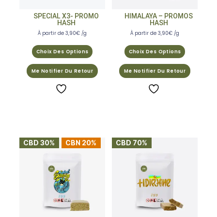
SPECIAL X3- PROMO
HIMALAYA – PROMOS
HASH
HASH
À partir de
3,90
€
/g
À partir de
3,90
€
/g
Choix Des Options
Choix Des Options
Me Notifier Du Retour
Me Notifier Du Retour
CBD 30%
CBN 20%
CBD 70%