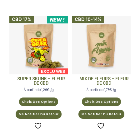
CBD 17%
NEW !
CBD 10-14%
EXCLU WEB
SUPER SKUNK – FLEUR
MIX DE FLEURS – FLEUR
DE CBD
DE CBD
À partir de
1,26
€
/g
À partir de
1,75
€
/g
Choix Des Options
Choix Des Options
Me Notifier Du Retour
Me Notifier Du Retour