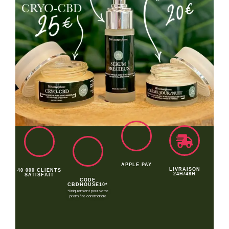
APPLE PAY
LIVRAISON
40 000 CLIENTS
24H/48H
SATISFAIT
CODE
CBDHOUSE10*
*Uniquement pour votre
première commande