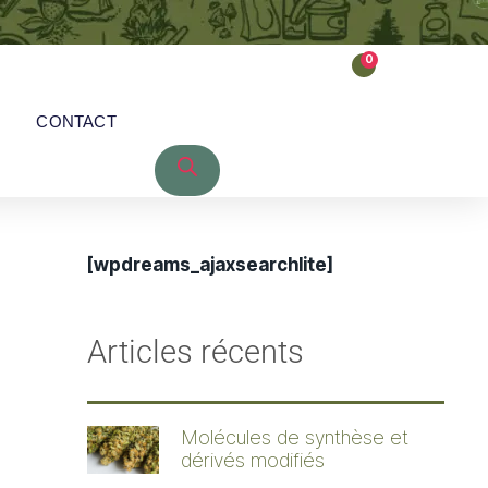
0
CONTACT
[wpdreams_ajaxsearchlite]
Articles récents
Molécules de synthèse et
dérivés modifiés