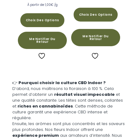
Note
À partir de
1,00
€
/g
4.91
sur 5
Choix Des Options
Choix Des Options
Me Notifier Du
Retour
Me Notifier Du
Retour
👉
Pourquoi choisir la culture CBD Indoor ?
D’abord, nous maîtrisons la floraison à 100 %. Cela
permet d’obtenir un
résultat visuel impeccable
et
une qualité constante. Les têtes sont denses, collantes
et
riches en cannabinoïdes
. Cette méthode de
culture garantit une expérience CBD intense et
régulière.
Ensuite, les arômes sont plus concentrés et les saveurs
plus profondes. Nos fleurs Indoor offrent une
expérience premium
aux amateurs d’intensité. Nous