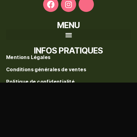
MENU
Recherche de produits
INFOS PRATIQUES
Mentions Légales
Conditions générales de ventes
Politique de confidentialité
Politique de vente
Blog