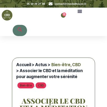
05 59 29 27 88
contact@thecbdhouse.fr
0
Recherche de produits
Accueil
>
Actus
>
Bien-être
,
CBD
> Associer le CBD et la méditation
pour augmenter votre sérénité
Bien-être
CBD
,
ASSOCIER LE CBD