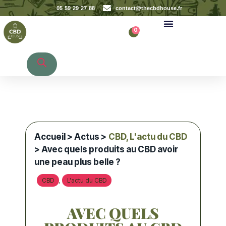
05 59 29 27 88
contact@thecbdhouse.fr
0
Recherche de produits
Accueil
>
Actus
>
CBD
,
L'actu du CBD
> Avec quels produits au CBD avoir
une peau plus belle ?
CBD
L'actu du CBD
,
AVEC QUELS