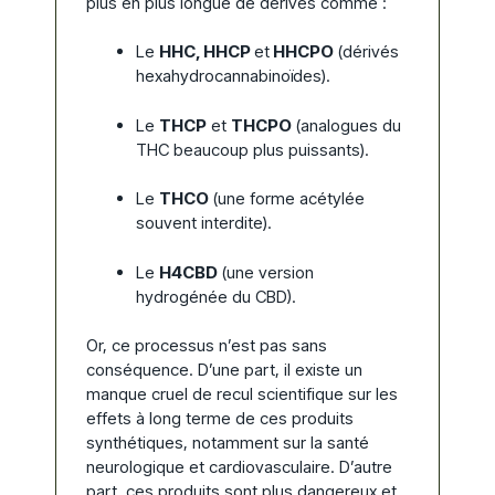
plus en plus longue de dérivés comme :
Le
HHC, HHCP
et
HHCPO
(dérivés
hexahydrocannabinoïdes).
Le
THCP
et
THCPO
(analogues du
THC beaucoup plus puissants).
Le
THCO
(une forme acétylée
souvent interdite).
Le
H4CBD
(une version
hydrogénée du CBD).
Or, ce processus n’est pas sans
conséquence. D’une part, il existe un
manque cruel de recul scientifique sur les
effets à long terme de ces produits
synthétiques, notamment sur la santé
neurologique et cardiovasculaire. D’autre
part, ces produits sont plus dangereux et