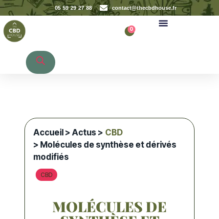
05 59 29 27 88
contact@thecbdhouse.fr
0
Recherche de produits
Accueil
>
Actus
>
CBD
> Molécules de synthèse et dérivés
modifiés
CBD
MOLÉCULES DE