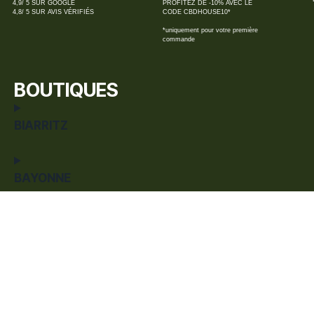
4,9/ 5 SUR GOOGLE
PROFITEZ DE -10% AVEC LE
4,8/ 5 SUR AVIS VÉRIFIÉS
CODE CBDHOUSE10*
*uniquement pour votre première
commande
BOUTIQUES
BIARRITZ
BAYONNE
CAPBRETON
HENDAYE