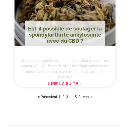
Est-il possible de soulager la
spondylarthrite ankylosante
avec du CBD ?
Afin de soulager les douleurs liées à leur maladie, les
patients qui souffrent de spondylarthrite ankylosante
ont souvent recours à des traitements comme le
massage,
LIRE LA SUITE »
2
3
5
Suivant »
« Précédent
1
…