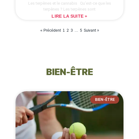
Les terpènes et le cannabis Qu’est-ce que les
terpènes ? Les terpènes sont
LIRE LA SUITE »
2
3
5
Suivant »
« Précédent
1
…
BIEN-ÊTRE
BIEN-ÊTRE