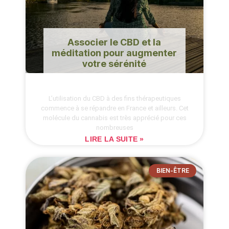
Associer le CBD et la
méditation pour augmenter
votre sérénité
L’utilisation du CBD à des fins thérapeutiques
commence à se répandre en France et ailleurs. Cet
molécule du cannabis est très apprécié pour ces
nombreuses
LIRE LA SUITE »
BIEN-ÊTRE