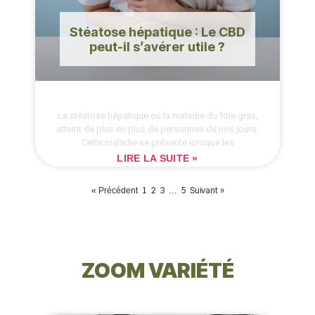
Stéatose hépatique : Le CBD
peut-il s’avérer utile ?
La stéatose hépatique ou la maladie du foie gras,
atteint de plus en plus de personnes de nos jours.
Cette maladie se présente lorsque les
LIRE LA SUITE »
2
3
5
Suivant »
« Précédent
1
…
ZOOM VARIÉTÉ