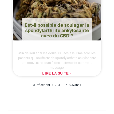
Est-il possible de soulager la
spondylarthrite ankylosante
avec du CBD ?
Afin de soulager les douleurs liées à leur maladie, les
patients qui souffrent de spondylarthrite ankylosante
ont souvent recours à des traitements comme le
massage,
LIRE LA SUITE »
2
3
5
Suivant »
« Précédent
1
…