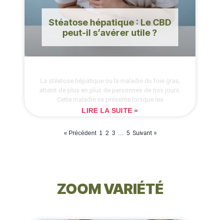
Stéatose hépatique : Le CBD
peut-il s’avérer utile ?
La stéatose hépatique ou la maladie du foie gras,
atteint de plus en plus de personnes de nos jours.
Cette maladie se présente lorsque les
LIRE LA SUITE »
2
3
5
Suivant »
« Précédent
1
…
ZOOM VARIÉTÉ