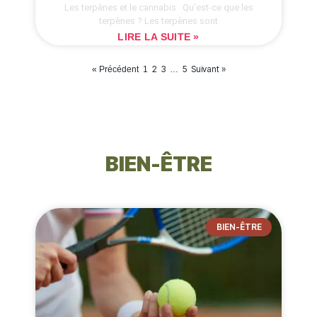
Les terpènes et le cannabis Qu’est-ce que les
terpènes ? Les terpènes sont
LIRE LA SUITE »
2
3
5
Suivant »
« Précédent
1
…
BIEN-ÊTRE
BIEN-ÊTRE