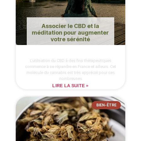
Associer le CBD et la
méditation pour augmenter
votre sérénité
L’utilisation du CBD à des fins thérapeutiques
commence à se répandre en France et ailleurs. Cet
molécule du cannabis est très apprécié pour ces
nombreuses
LIRE LA SUITE »
BIEN-ÊTRE