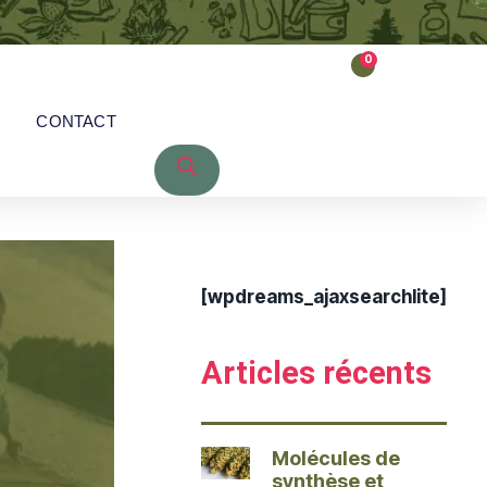
0
CONTACT
[wpdreams_ajaxsearchlite]
Articles récents
Molécules de
synthèse et