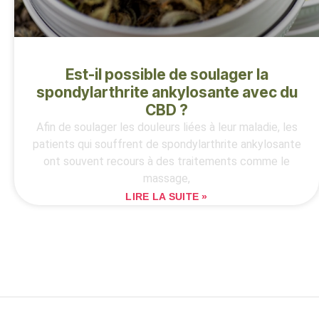
Est-il possible de soulager la
spondylarthrite ankylosante avec du
CBD ?
Afin de soulager les douleurs liées à leur maladie, les
patients qui souffrent de spondylarthrite ankylosante
ont souvent recours à des traitements comme le
massage,
LIRE LA SUITE »