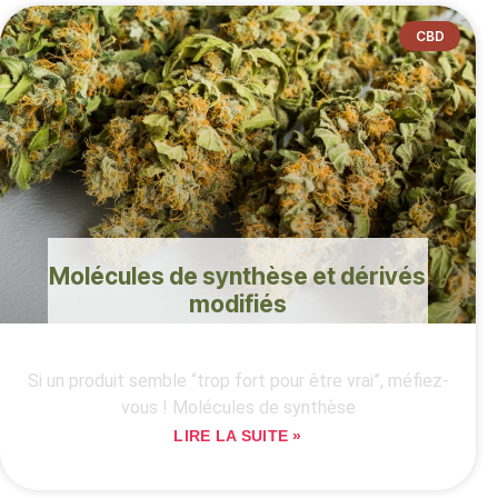
CBD
Molécules de synthèse et dérivés
modifiés
Si un produit semble “trop fort pour être vrai”, méfiez-
vous ! Molécules de synthèse
LIRE LA SUITE »