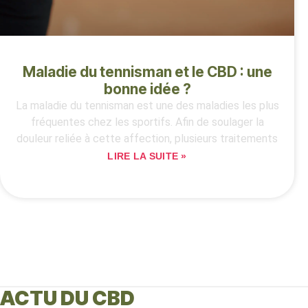
Maladie du tennisman et le CBD : une
bonne idée ?
La maladie du tennisman est une des maladies les plus
fréquentes chez les sportifs. Afin de soulager la
douleur reliée à cette affection, plusieurs traitements
LIRE LA SUITE »
ACTU DU CBD