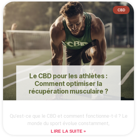
CBD
Le CBD pour les athlètes :
Comment optimiser la
récupération musculaire ?
Qu’est-ce que le CBD et comment fonctionne-t-il ? Le
monde du sport évolue constamment,
LIRE LA SUITE »