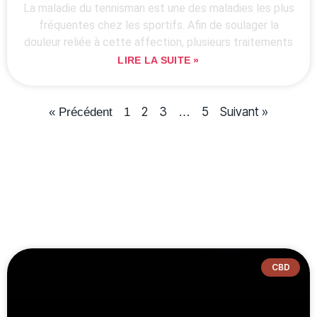
La maladie du tennisman est une des maladies les plus
fréquentes chez les sportifs. Afin de soulager la
douleur reliée à cette affection, plusieurs traitements
LIRE LA SUITE »
2
3
5
Suivant »
« Précédent
1
…
CBD