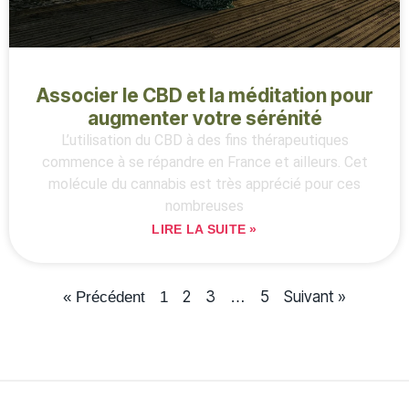
Associer le CBD et la méditation pour
augmenter votre sérénité
L’utilisation du CBD à des fins thérapeutiques
commence à se répandre en France et ailleurs. Cet
molécule du cannabis est très apprécié pour ces
nombreuses
LIRE LA SUITE »
2
3
5
Suivant »
« Précédent
1
…