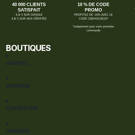
40 000 CLIENTS
10 % DE CODE
SATISFAIT
PROMO
4,9/ 5 SUR GOOGLE
PROFITEZ DE -10% AVEC LE
4,8/ 5 SUR AVIS VÉRIFIÉS
CODE CBDHOUSE10*
*uniquement pour votre première
commande
BOUTIQUES
BIARRITZ
BAYONNE
CAPBRETON
HENDAYE