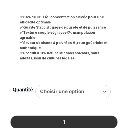
✅
64% de CBD
💎 : concentration élevée pour une
efficacité optimale
✅
Qualité Static
🔬 : gage de pureté et de puissance
✅
Texture souple et grasse
🤲 : manipulation
agréable
✅
Saveurs boisées & poivrées
🌲🌶️ : un goût riche et
authentique
✅ Produit 100% naturel 🌱 :
sans solvants, sans
additifs, issu de cultures légales
Quantité