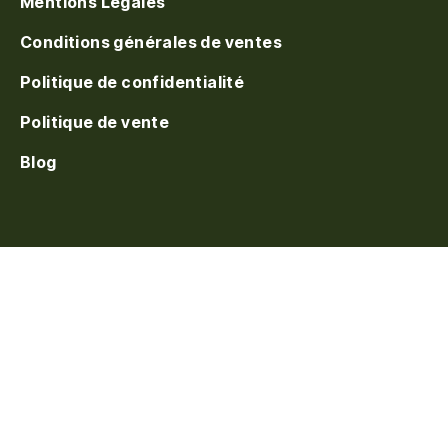
Mentions Légales
Conditions générales de ventes
Politique de confidentialité
Politique de vente
Blog
S'inscrire à la waitlist
On vous prévient au
réapprovisionnement. Laissez votre e-mail.