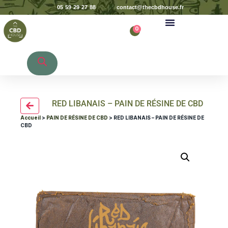
05 59 29 27 88
contact@thecbdhouse.fr
0
Recherche de produits
RED LIBANAIS – PAIN DE RÉSINE DE CBD
Accueil
>
PAIN DE RÉSINE DE CBD
> RED LIBANAIS – PAIN DE RÉSINE DE
CBD