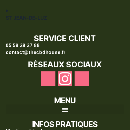
ST JEAN-DE-LUZ
SERVICE CLIENT
05 59 29 27 88
contact@thecbdhouse.fr
RÉSEAUX SOCIAUX
MENU
Recherche de produits
INFOS PRATIQUES