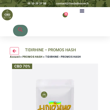
05 59 29 27 88
contact@thecbdhouse.fr
0
Recherche de produits
TIDIRHINE – PROMOS HASH
Accueil
>
PROMOS HASH
> TIDIRHINE – PROMOS HASH
CBD 70%