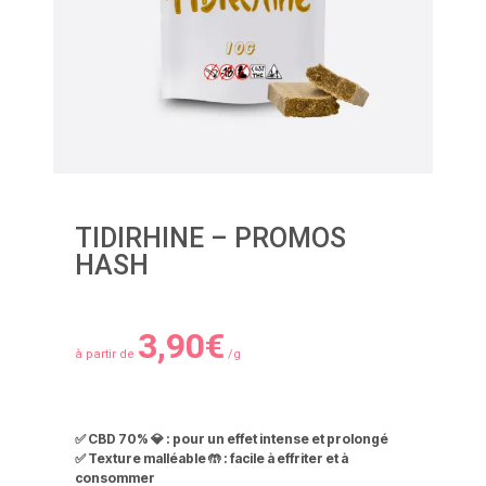
TIDIRHINE – PROMOS
HASH
3,90
€
à partir de
/g
✅ CBD 70% 💎 : pour un effet intense et prolongé
✅ Texture malléable 🤲 : facile à effriter et à
consommer