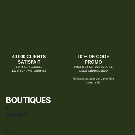
40 000 CLIENTS
10 % DE CODE
SATISFAIT
PROMO
4,9/ 5 SUR GOOGLE
PROFITEZ DE -10% AVEC LE
4,8/ 5 SUR AVIS VÉRIFIÉS
CODE CBDHOUSE10*
*uniquement pour votre première
commande
BOUTIQUES
BIARRITZ