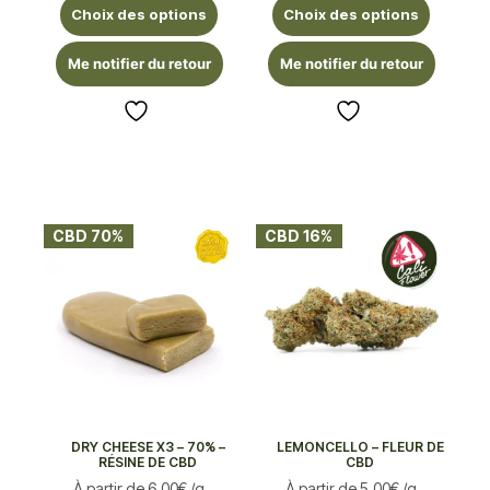
Choix des options
Choix des options
Me notifier du retour
Me notifier du retour
CBD 70%
CBD 16%
DRY CHEESE X3 – 70% –
LEMONCELLO – FLEUR DE
RÉSINE DE CBD
CBD
À partir de
6,00
€
/g
À partir de
5,00
€
/g