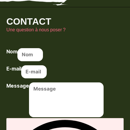
CONTACT
Une question à nous poser ?
Nom
E-mail
Message
Envoyer