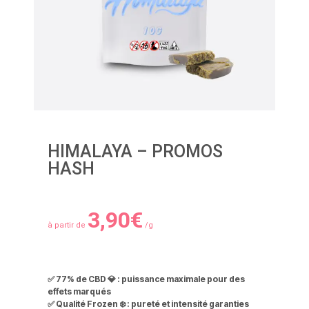
HIMALAYA – PROMOS
HASH
3,90
€
à partir de
/g
✅
77% de CBD
💎 : puissance maximale pour des
effets marqués
✅
Qualité Frozen
❄️ : pureté et intensité garanties