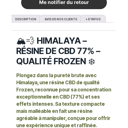
Me notifier du retour
DESCRIPTION
AVIS DE NOS CLIENTS
+ D'INFOS
🏔️💨
HIMALAYA –
RÉSINE DE CBD 77% –
QUALITÉ FROZEN
❄️
Plongez dans la pureté brute avec
Himalaya
, une résine CBD de qualité
Frozen
, reconnue pour sa concentration
exceptionnelle en
CBD (77%)
et ses
effets intenses. Sa texture compacte
mais malléable en fait une résine
agréable à manipuler, conçue pour offrir
une expérience unique et raffinée.