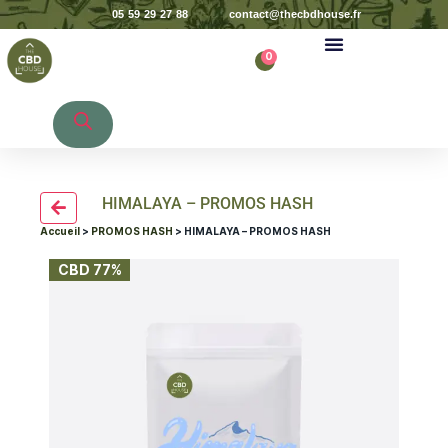
05 59 29 27 88
contact@thecbdhouse.fr
0
Recherche de produits
HIMALAYA – PROMOS HASH
Accueil
>
PROMOS HASH
> HIMALAYA – PROMOS HASH
CBD 77%