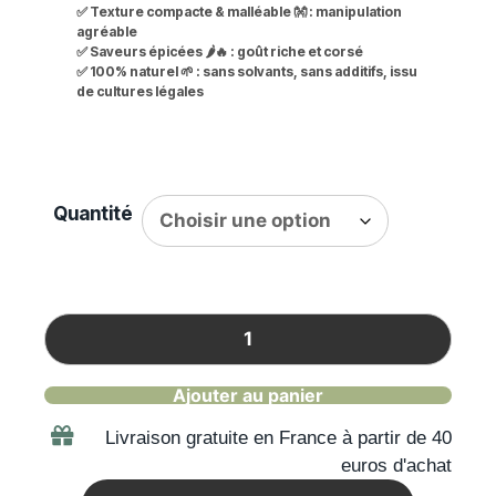
✅
Texture compacte & malléable
👐 : manipulation
agréable
✅
Saveurs épicées
🌶️🔥 : goût riche et corsé
✅
100% naturel 🌱 :
sans solvants, sans additifs, issu
de cultures légales
Quantité
Ajouter au panier
Livraison gratuite en France à partir de 40
euros d'achat