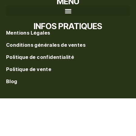
MENU
Recherche de produits
INFOS PRATIQUES
Mentions Légales
Conditions générales de ventes
Politique de confidentialité
Politique de vente
Blog
S'inscrire à la waitlist
On vous prévient au
réapprovisionnement. Laissez votre e-mail.