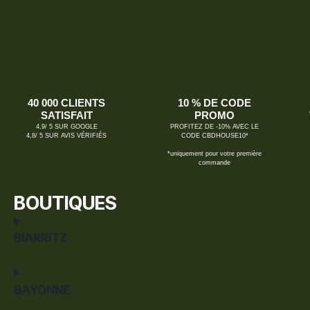
40 000 CLIENTS
10 % DE CODE
SATISFAIT
PROMO
4,9/ 5 SUR GOOGLE
PROFITEZ DE -10% AVEC LE
4,8/ 5 SUR AVIS VÉRIFIÉS
CODE CBDHOUSE10*
*uniquement pour votre première
commande
BOUTIQUES
BIARRITZ
BAYONNE