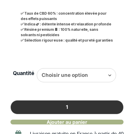
✅ Taux de CBD 60% :
concentration élevée pour
des effets puissants
✅
Indica 🌿 :
détente intense et relaxation profonde
✅
Résine premium 🍫 :
100% naturelle, sans
solvants ni pesticides
✅ Sélection rigoureuse :
qualité et pureté garanties
Quantité
Ajouter au panier
Livraison gratuite en France à partir de 40