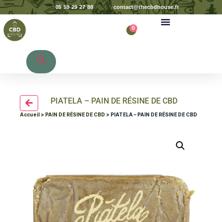
05 59 29 27 88
contact@thecbdhouse.fr
0
Recherche de produits
PIATELA – PAIN DE RÉSINE DE CBD
Accueil
>
PAIN DE RÉSINE DE CBD
> PIATELA – PAIN DE RÉSINE DE CBD