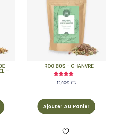
DE
ROOIBOS – CHANVRE
EL –
Note
12,00
€
TTC
4.00
sur 5
Ajouter Au Panier