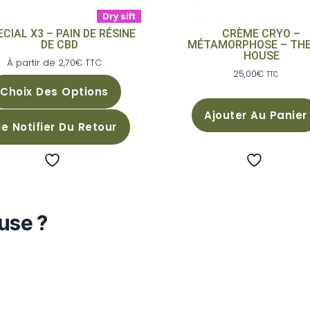
Dry sift
ECIAL X3 – PAIN DE RÉSINE
CRÈME CRYO –
DE CBD
MÉTAMORPHOSE – THE
HOUSE
À partir de
2,70
€
TTC
25,00
€
TTC
Choix Des Options
Ajouter Au Panier
e Notifier Du Retour
use ?