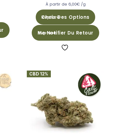
Note
À partir de
6,00
€
/g
5.00
sur 5
Choix Des Options
ur
Me Notifier Du Retour
CBD 12%