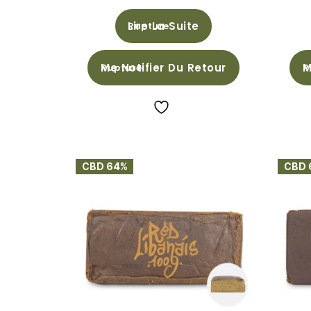
Lire La Suite
Me Notifier Du Retour
M
CBD 64%
CBD 