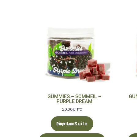
GUMMIES – SOMMEIL –
GU
PURPLE DREAM
20,00
€
TTC
Lire La Suite