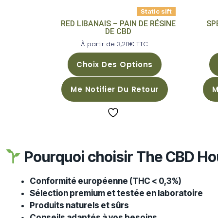
Static sift
RED LIBANAIS – PAIN DE RÉSINE
SP
DE CBD
À partir de
3,20
€
TTC
Choix Des Options
Me Notifier Du Retour
M
Pourquoi choisir The CBD Ho
Conformité européenne (THC < 0,3%)
Sélection premium et testée en laboratoire
Produits naturels et sûrs
Conseils adaptés à vos besoins