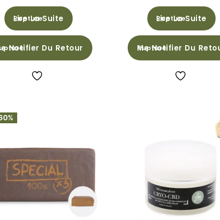
-
Lire La Suite
Lire La Suite
e Notifier Du Retour
Me Notifier Du Reto
60%