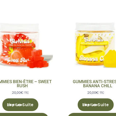
MMIES BIEN-ÊTRE – SWEET
GUMMIES ANTI-STRES
RUSH
BANANA CHILL
20,00
€
20,00
€
TTC
TTC
Lire La Suite
Lire La Suite