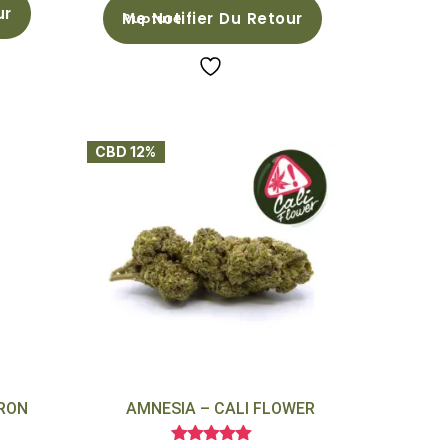
ur
Me Notifier Du Retour
CBD 12%
RON
AMNESIA – CALI FLOWER