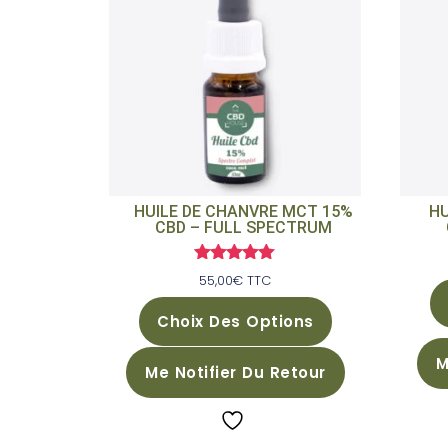
HUILE DE CHANVRE MCT 15%
HU
CBD – FULL SPECTRUM
Note
55,00
€
TTC
5.00
sur 5
Choix Des Options
M
Me Notifier Du Retour