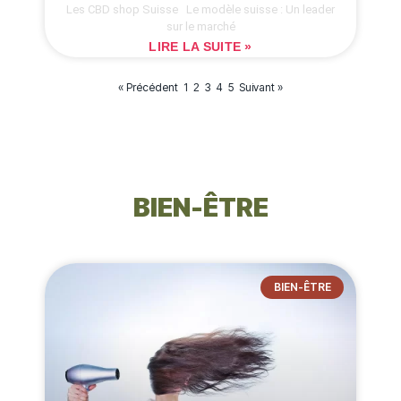
Les CBD shop Suisse Le modèle suisse : Un leader
sur le marché
LIRE LA SUITE »
« Précédent
1
3
4
5
Suivant »
2
BIEN-ÊTRE
BIEN-ÊTRE