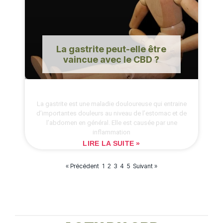
La gastrite peut-elle être
vaincue avec le CBD ?
La gastrite est une maladie douloureuse qui entraine
d’importantes douleurs au niveau de l’estomac et de
l’abdomen en général. Elle est causée par une
inflammation
LIRE LA SUITE »
« Précédent
1
3
4
5
Suivant »
2