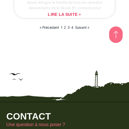
skunk désigne la famille de tous les cannabis
descendants de la Skunk #1, connues pour
LIRE LA SUITE »
« Précédent
1
3
4
Suivant »
2
CONTACT
Une question à nous poser ?