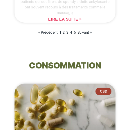
patients qui souffrent de spondylarthrite ankylosante
ont souvent recours à des traitements comme le
massage,
LIRE LA SUITE »
« Précédent
1
3
4
5
Suivant »
2
CONSOMMATION
CBD