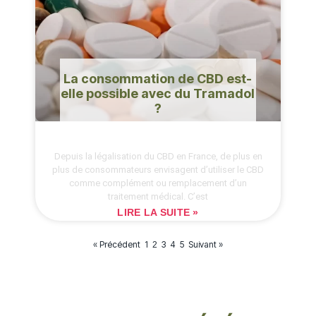
La consommation de CBD est-
elle possible avec du Tramadol
?
Depuis la légalisation du CBD en France, de plus en
plus de consommateurs envisagent d’utiliser le CBD
comme complément ou remplacement d’un
traitement médical. C’est
LIRE LA SUITE »
« Précédent
1
3
4
5
Suivant »
2