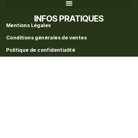
Recherche de produits
INFOS PRATIQUES
Mentions Légales
Conditions générales de ventes
Politique de confidentialité
Politique de vente
Blog
S'inscrire à la waitlist
On vous prévient au
réapprovisionnement. Laissez votre e-mail.