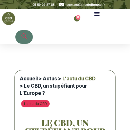
05 59 29 27 88
contact@thecbdhouse.fr
0
Recherche de produits
Accueil
>
Actus
>
L'actu du CBD
> Le CBD, un stupéfiant pour
L’Europe ?
L'actu du CBD
LE CBD, UN