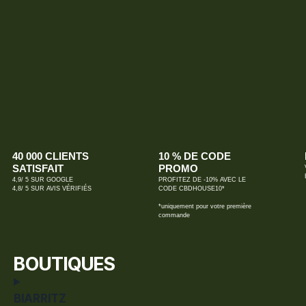
40 000 CLIENTS
10 % DE CODE
SATISFAIT
PROMO
4,9/ 5 SUR GOOGLE
PROFITEZ DE -10% AVEC LE
4,8/ 5 SUR AVIS VÉRIFIÉS
CODE CBDHOUSE10*
*uniquement pour votre première
commande
BOUTIQUES
BIARRITZ