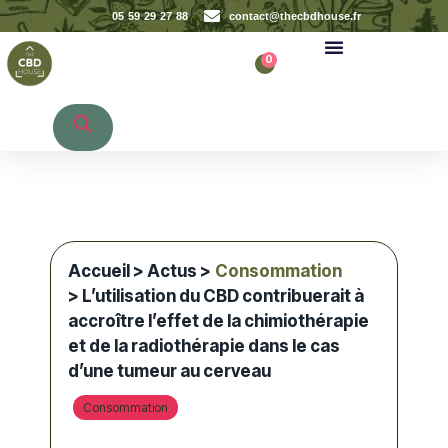
05 59 29 27 88
contact@thecbdhouse.fr
0
Recherche de produits
Accueil
>
Actus
>
Consommation
> L’utilisation du CBD contribuerait à
accroître l’effet de la chimiothérapie
et de la radiothérapie dans le cas
d’une tumeur au cerveau
Consommation