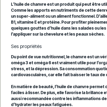
L’huile de chanvre est un produit qui peut être uti
Comme les apports en
nutriments
de cette denré
un super-aliment ou un aliment fonctionnel. D’aille
B1,
vitamine E
et protéine. Pour profiter pleinement
quelques
gouttes d’huile
dans les salades ou les
l’appliquer sur la
chevelure
et les
peaux sèches
.
Ses propriétés
Du point de vue nutritionnel, le chanvre est un vér
oméga 3 et oméga 6 est vraiment utile pour l’orga
stress, et la dépression. Sa consommation quoti
cardiovasculaires, car elle fait baisser le taux de 
En matière de beauté, l’huile de chanvre permet d
faciles à lisser. De plus, elle favorise la
brillance
et
aussi recommandée contre les
inflammations
de
d’hydrater les
peaux fatiguées
.