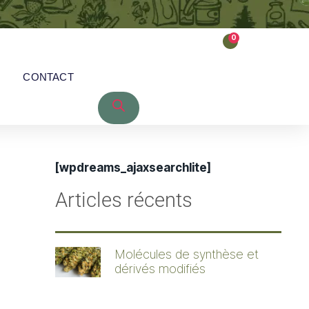
0
CONTACT
[wpdreams_ajaxsearchlite]
Articles récents
Molécules de synthèse et
dérivés modifiés