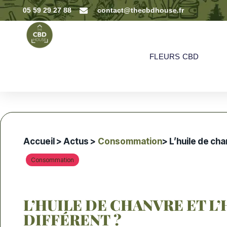
05 59 29 27 88
contact@thecbdhouse.fr
FLEURS CBD
Accueil
>
Actus
>
Consommation
> L’huile de cha
Consommation
L’HUILE DE CHANVRE ET L’
DIFFÉRENT ?