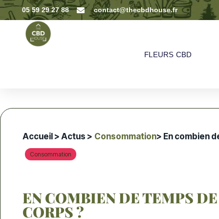
05 59 29 27 88
contact@thecbdhouse.fr
FLEURS CBD
Accueil
>
Actus
>
Consommation
> En combien de
Consommation
EN COMBIEN DE TEMPS DE 
CORPS ?