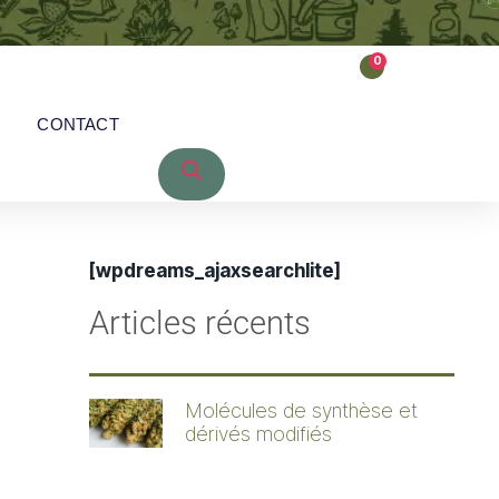
0
CONTACT
[wpdreams_ajaxsearchlite]
Articles récents
Molécules de synthèse et
dérivés modifiés