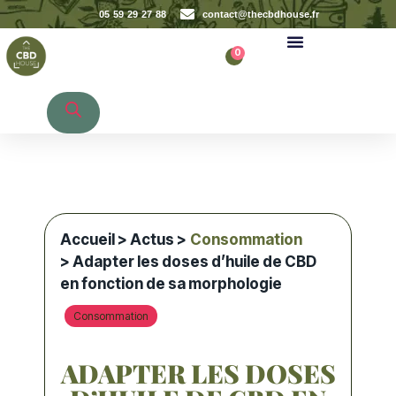
05 59 29 27 88
contact@thecbdhouse.fr
0
Recherche de produits
Accueil
>
Actus
>
Consommation
> Adapter les doses d’huile de CBD
en fonction de sa morphologie
Consommation
ADAPTER LES DOSES