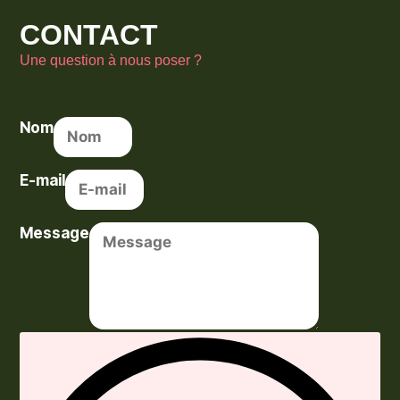
CONTACT
Une question à nous poser ?
Nom
E-mail
Message
Envoyer