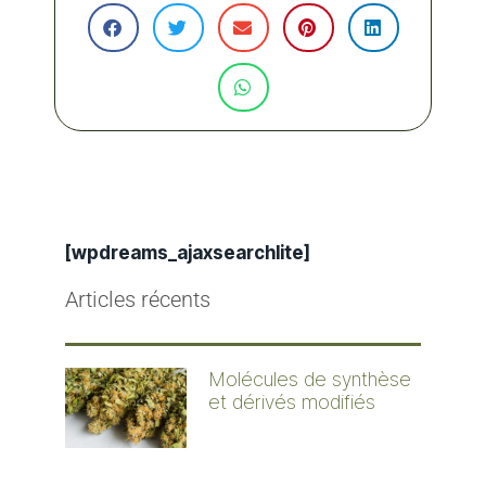
[wpdreams_ajaxsearchlite]
Articles récents
Molécules de synthèse
et dérivés modifiés