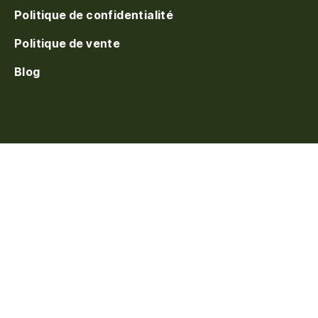
Politique de confidentialité
Politique de vente
Blog
S'inscrire à la waitlist
On vous prévient au
réapprovisionnement. Laissez votre e-mail.