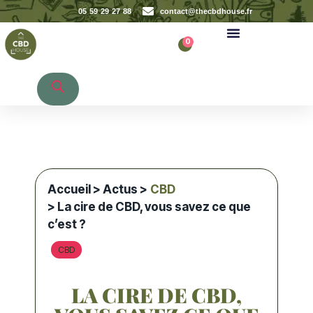
05 59 29 27 88
contact@thecbdhouse.fr
0
Recherche de produits
Accueil
>
Actus
>
CBD
> La cire de CBD, vous savez ce que
c’est ?
CBD
LA CIRE DE CBD,