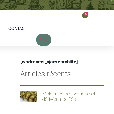
0
CONTACT
[wpdreams_ajaxsearchlite]
Articles récents
Molécules de synthèse et
dérivés modifiés