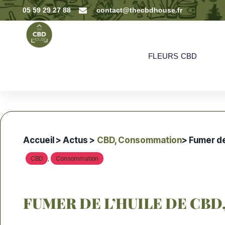
05 59 29 27 88
contact@thecbdhouse.fr
FLEURS CBD
Accueil
>
Actus
>
CBD
,
Consommation
> Fumer de
CBD
Consommation
,
FUMER DE L’HUILE DE CBD