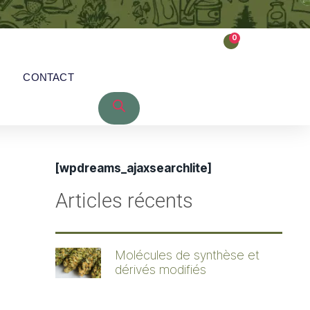
0
CONTACT
[wpdreams_ajaxsearchlite]
Articles récents
Molécules de synthèse et
dérivés modifiés