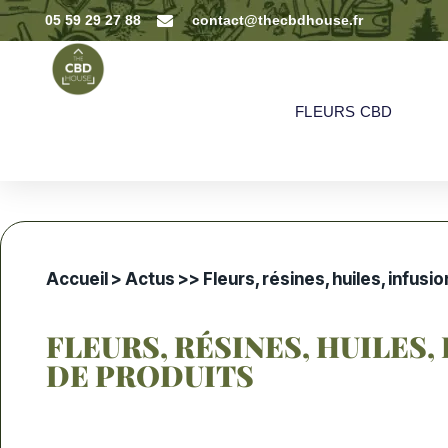
05 59 29 27 88
contact@thecbdhouse.fr
FLEURS CBD
Accueil
>
Actus
>
> Fleurs, résines, huiles, infus
FLEURS, RÉSINES, HUILES,
DE PRODUITS