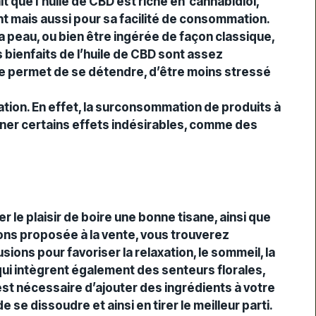
it que l’huile de CBD est riche en cannabidiol,
t mais aussi pour sa facilité de consommation.
a peau, ou bien être ingérée de façon classique,
bienfaits de l’huile de CBD sont assez
vre permet de se détendre, d’être moins stressé
tion. En effet, la surconsommation de produits à
ner certains effets indésirables, comme des
er le plaisir de boire une bonne tisane, ainsi que
ions proposée à la vente, vous trouverez
ions pour favoriser la relaxation, le sommeil, la
qui intègrent également des senteurs florales,
est nécessaire d’ajouter des ingrédients à votre
e dissoudre et ainsi en tirer le meilleur parti.