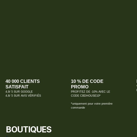
40 000 CLIENTS
10 % DE CODE
SATISFAIT
PROMO
4,9/ 5 SUR GOOGLE
PROFITEZ DE -10% AVEC LE
4,8/ 5 SUR AVIS VÉRIFIÉS
CODE CBDHOUSE10*
*uniquement pour votre première
commande
BOUTIQUES