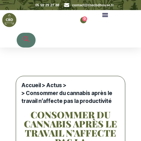
05 59 29 27 88
contact@thecbdhouse.fr
0
Recherche de produits
Accueil
>
Actus
>
> Consommer du cannabis après le
travail n’affecte pas la productivité
CONSOMMER DU
CANNABIS APRÈS LE
TRAVAIL N’AFFECTE