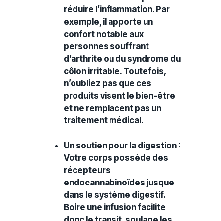
réduire l’inflammation.
Par
exemple
,
il apporte un
confort notable aux
personnes souffrant
d’arthrite ou du syndrome du
côlon irritable.
Toutefois
,
n’oubliez pas que ces
produits visent le bien-être
et ne remplacent pas un
traitement médical.
Un soutien pour la digestion :
Votre corps possède des
récepteurs
endocannabinoïdes jusque
dans le système digestif.
Boire
une infusion facilite
donc le transit,
soulage les