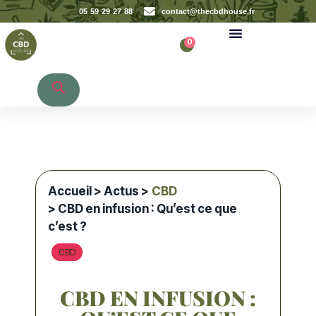
05 59 29 27 88
contact@thecbdhouse.fr
0
Recherche de produits
Accueil
>
Actus
>
CBD
> CBD en infusion : Qu’est ce que
c’est ?
CBD
CBD EN INFUSION :