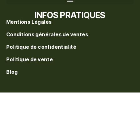
Recherche de produits
INFOS PRATIQUES
Mentions Légales
Conditions générales de ventes
Politique de confidentialité
Politique de vente
Blog
S'inscrire à la waitlist
On vous prévient au
réapprovisionnement. Laissez votre e-mail.