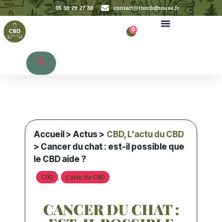
05 59 29 27 88
contact@thecbdhouse.fr
0
Recherche de produits
Accueil
>
Actus
>
CBD
,
L'actu du CBD
> Cancer du chat : est-il possible que
le CBD aide ?
CBD
L'actu du CBD
,
CANCER DU CHAT :