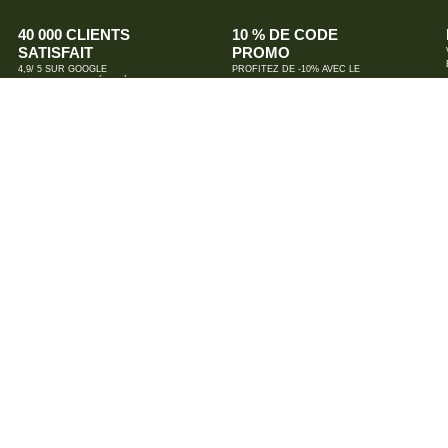
40 000 CLIENTS
10 % DE CODE
SATISFAIT
PROMO
4,9/ 5 SUR GOOGLE
PROFITEZ DE -10% AVEC LE
4,8/ 5 SUR AVIS VÉRIFIÉS
CODE CBDHOUSE10*
*uniquement pour votre première
commande
BOUTIQUES
BIARRITZ
BAYONNE
CAPBRETON