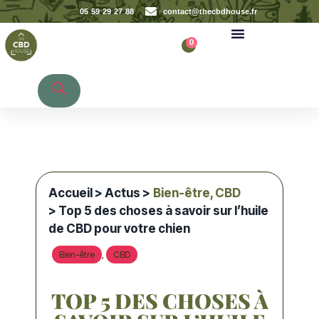
05 59 29 27 88
contact@thecbdhouse.fr
0
Recherche de produits
Accueil
>
Actus
>
Bien-être
,
CBD
> Top 5 des choses à savoir sur l’huile
de CBD pour votre chien
Bien-être
CBD
,
TOP 5 DES CHOSES À