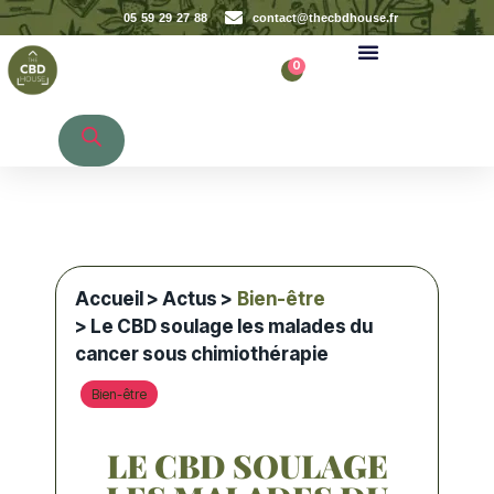
05 59 29 27 88
contact@thecbdhouse.fr
0
Recherche de produits
Accueil
>
Actus
>
Bien-être
> Le CBD soulage les malades du
cancer sous chimiothérapie
Bien-être
LE CBD SOULAGE