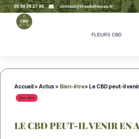
05 59 29 27 88
contact@thecbdhouse.fr
FLEURS CBD
Accueil
>
Actus
>
Bien-être
> Le CBD peut-il veni
Bien-être
LE CBD PEUT-IL VENIR EN 