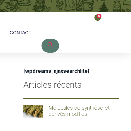
0
CONTACT
[wpdreams_ajaxsearchlite]
Articles récents
Molécules de synthèse et
dérivés modifiés