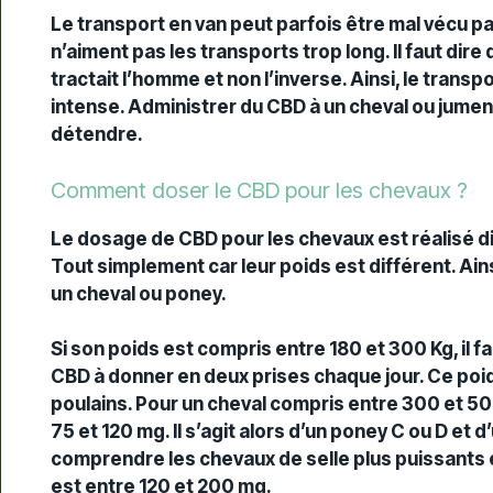
Le transport en van peut parfois être mal vécu par
n’aiment pas les transports trop long. Il faut dire 
tractait l’homme et non l’inverse. Ainsi, le transp
intense. Administrer du CBD à un cheval ou jument 
détendre.
Comment doser le CBD pour les chevaux ?
Le dosage de CBD pour les chevaux est réalisé d
Tout simplement car leur poids est différent. Ai
un cheval ou poney.
Si son poids est compris entre 180 et 300 Kg, il f
CBD à donner en deux prises chaque jour. Ce poi
poulains. Pour un cheval compris entre 300 et 50
75 et 120 mg. Il s’agit alors d’un poney C ou D et 
comprendre les chevaux de selle plus puissants et
est entre 120 et 200 mg.