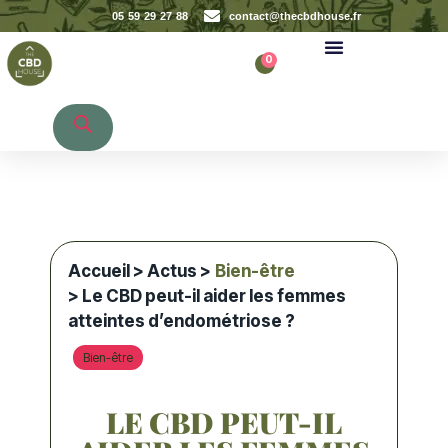
05 59 29 27 88
contact@thecbdhouse.fr
0
Recherche de produits
Accueil
>
Actus
>
Bien-être
> Le CBD peut-il aider les femmes
atteintes d’endométriose ?
Bien-être
LE CBD PEUT-IL