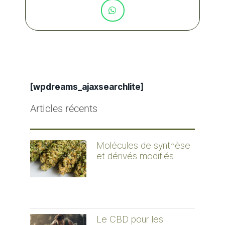
[wpdreams_ajaxsearchlite]
Articles récents
Molécules de synthèse
et dérivés modifiés
Le CBD pour les