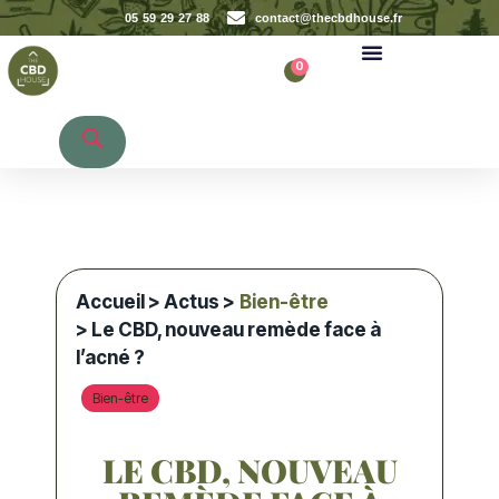
05 59 29 27 88
contact@thecbdhouse.fr
0
Recherche de produits
Accueil
>
Actus
>
Bien-être
> Le CBD, nouveau remède face à
l’acné ?
Bien-être
LE CBD, NOUVEAU