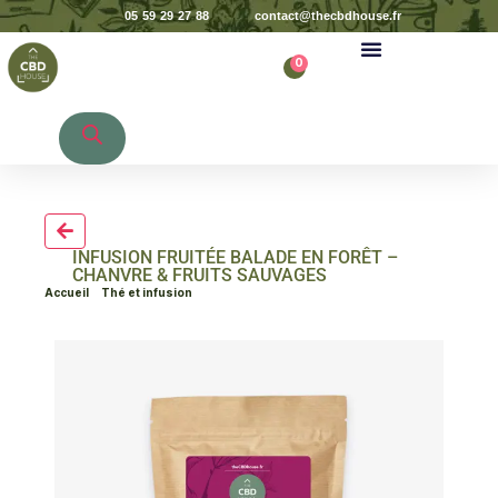
05 59 29 27 88
contact@thecbdhouse.fr
0
Recherche de produits
INFUSION FRUITÉE BALADE EN FORÊT –
CHANVRE & FRUITS SAUVAGES
Accueil
>
Thé et infusion
> INFUSION FRUITÉE BALADE EN FORÊT –
CHANVRE & FRUITS SAUVAGES