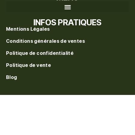
Recherche de produits
INFOS PRATIQUES
Mentions Légales
Conditions générales de ventes
Politique de confidentialité
Politique de vente
Blog
S'inscrire à la waitlist
On vous prévient au
réapprovisionnement. Laissez votre e-mail.