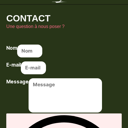
CONTACT
Une question à nous poser ?
Nom
E-mail
Message
Envoyer