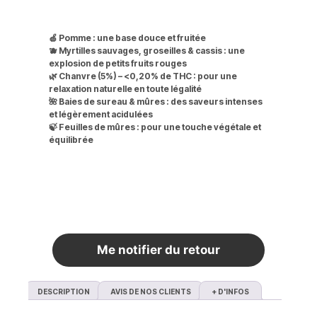
🍏 Pomme : une base douce et fruitée
🫐 Myrtilles sauvages, groseilles & cassis : une
explosion de petits fruits rouges
🌿 Chanvre (5%) – <0,20% de THC : pour une
relaxation naturelle en toute légalité
🌺 Baies de sureau & mûres : des saveurs intenses
et légèrement acidulées
🍃 Feuilles de mûres : pour une touche végétale et
équilibrée
Rupture de stock
Me notifier du retour
DESCRIPTION
AVIS DE NOS CLIENTS
+ D'INFOS