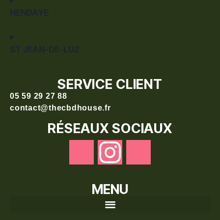
HENDAYE
ST JEAN-DE-LUZ
SERVICE CLIENT
05 59 29 27 88
contact@thecbdhouse.fr
RÉSEAUX SOCIAUX
MENU
Recherche de produits