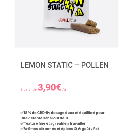
LEMON STATIC – POLLEN
3,90
€
à partir de
/g
✅
18 % de CBD 💎
: dosage doux et équilibré pour
une détente sans lourdeur
✅
Texture fine et agréable à travailler
✅
Arômes citronnés et épicés 🍋🌶️
: goût vif et