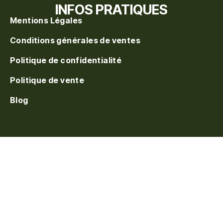
INFOS PRATIQUES
Mentions Légales
Conditions générales de ventes
Politique de confidentialité
Politique de vente
Blog
S'inscrire à la waitlist
On vous prévient au
réapprovisionnement. Laissez votre e-mail.