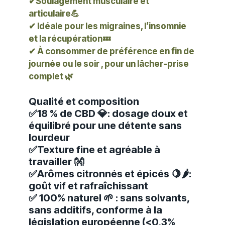
✔
Soulagement musculaire et
articulaire
💪
✔ Idéale pour
les migraines, l’insomnie
et la récupération
💤
✔ À consommer de préférence
en fin de
journée ou le soir
, pour un lâcher-prise
complet 🌿
Qualité et composition
✅
18 % de CBD 💎
: dosage doux et
équilibré pour une détente sans
lourdeur
✅
Texture fine et agréable à
travailler 👐
✅
Arômes citronnés et épicés 🍋🌶️
:
goût vif et rafraîchissant
✅
100% naturel 🌱
: sans solvants,
sans additifs, conforme à la
législation européenne (<0,3%