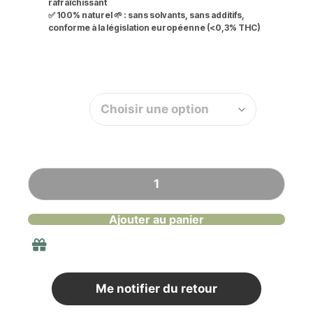
rafraîchissant
✅
100% naturel 🌱
: sans solvants, sans additifs,
conforme à la législation européenne (<0,3% THC)
Quantité
Ajouter au panier
Livraison gratuite en France à partir de 40
euros d'achat
Me notifier du retour