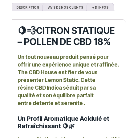
DESCRIPTION
AVIS DE NOS CLIENTS
+ D'INFOS
🍋💨
CITRON STATIQUE
– POLLEN DE CBD 18%
Un tout nouveau produit pensé pour
offrir une expérience unique et raffinée.
The CBD House est fier de vous
présenter
Lemon Static
. C
ette
résine
CBD Indica
séduit par sa
qualité
et son équilibre parfait
entre
détente et sérenité
.
Un Profil Aromatique Acidulé et
Rafraîchissant 🍋🌿