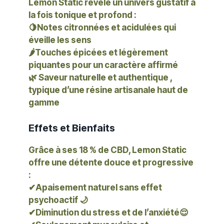
Lemon Static révèle un univers gustatif à
la fois tonique et profond :
🍋
Notes citronnées et acidulées
qui
éveille les sens
🌶️
Touches épicées et légèrement
piquantes
pour un caractère affirmé
🌿
Saveur naturelle et authentique
,
typique d’une résine artisanale haut de
gamme
Effets et Bienfaits
Grâce à ses
18 % de CBD
, Lemon Static
offre une détente douce et progressive
:
✔
Apaisement naturel
sans effet
psychoactif 🌙
✔
Diminution du stress et de l’anxiété
😌