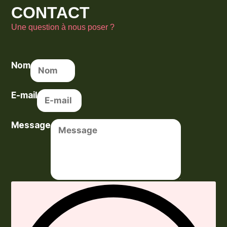
CONTACT
Une question à nous poser ?
Nom
E-mail
Message
Envoyer