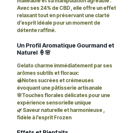
malléable
et sa
manipulation agréable
.
Avec ses
24% de CBD
, elle offre un effet
relaxant tout en préservant une clarté
d’esprit idéale pour un moment de
détente raffiné.
Un Profil Aromatique Gourmand et
Naturel 🍦🌸
Gelato charme immédiatement par ses
arômes subtils et floraux
:
🍯
Notes sucrées et crémeuses
évoquant une pâtisserie artisanale
🌸
Touches florales délicates
pour une
expérience sensorielle unique
🌿
Saveur naturelle et harmonieuse
,
fidèle à l’esprit Frozen
Effets et Bienfaits