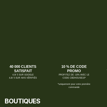
40 000 CLIENTS
10 % DE CODE
SATISFAIT
PROMO
4,9/ 5 SUR GOOGLE
PROFITEZ DE -10% AVEC LE
4,8/ 5 SUR AVIS VÉRIFIÉS
CODE CBDHOUSE10*
*uniquement pour votre première
commande
BOUTIQUES