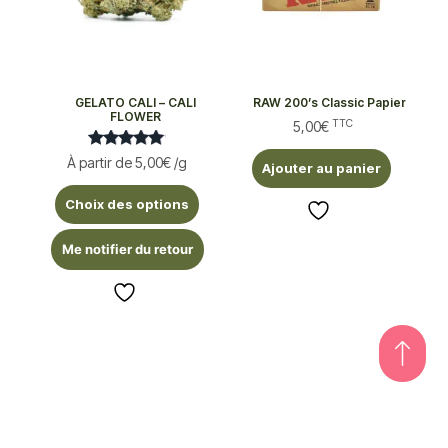
GELATO CALI – CALI
RAW 200’s Classic Papier
FLOWER
TTC
5,00
€
Note
À partir de
5,00
€
/g
Ajouter au panier
5.00
sur 5
Choix des options
Me notifier du retour