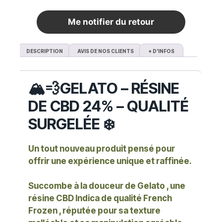
euros d'achat
Me notifier du retour
DESCRIPTION
AVIS DE NOS CLIENTS
+ D'INFOS
🏔️💨
GELATO – RÉSINE
DE CBD 24% – QUALITÉ
SURGELÉE ❄️
Un tout nouveau produit pensé pour
offrir une expérience unique et raffinée.
Succombe à la douceur de
Gelato
, une
résine
CBD Indica
de qualité
French
Frozen
, réputée pour sa
texture