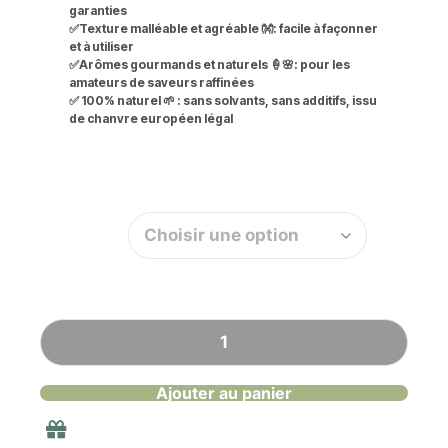
garanties
✅
Texture malléable et agréable 👐
: facile à façonner
et à utiliser
✅
Arômes gourmands et naturels 🍦🌸
: pour les
amateurs de saveurs raffinées
✅
100% naturel 🌱
: sans solvants, sans additifs, issu
de chanvre européen légal
Quantité
Ajouter au panier
Livraison gratuite en France à partir de 40