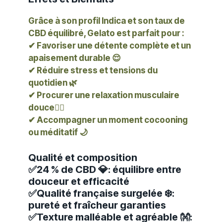
Grâce à son profil Indica et son
taux de
CBD équilibré, Gelato est parfait pour :
✔ Favoriser une
détente complète
et un
apaisement durable 😌
✔ Réduire
stress et tensions
du
quotidien 🌿
✔ Procurer une
relaxation musculaire
douce
💆‍♂️
✔ Accompagner un
moment cocooning
ou méditatif
🌙
Qualité et composition
✅
24 % de CBD 💎
: équilibre entre
douceur et efficacité
✅
Qualité française surgelée ❄️
:
pureté et fraîcheur garanties
✅
Texture malléable et agréable 👐
: