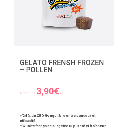
GELATO FRENSH FROZEN
– POLLEN
3,90
€
à partir de
/g
✅
24 % de CBD 💎
: équilibre entre douceur et
efficacité
✅
Qualité française surgelée ❄️
: pureté et fraîcheur