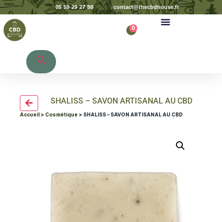
05 59 29 27 88
contact@thecbdhouse.fr
0
Recherche de produits
SHALISS – SAVON ARTISANAL AU CBD
Accueil
>
Cosmétique
> SHALISS – SAVON ARTISANAL AU CBD