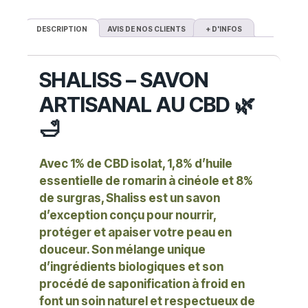
DESCRIPTION
AVIS DE NOS CLIENTS
+ D'INFOS
SHALISS – SAVON
ARTISANAL AU CBD 🌿
🛁
Avec
1% de CBD isolat
,
1,8% d’huile
essentielle de romarin à cinéole
et
8%
de surgras
,
Shaliss
est un savon
d’exception conçu pour nourrir,
protéger et apaiser votre peau en
douceur. Son mélange unique
d’ingrédients biologiques et son
procédé de saponification à froid en
font un soin naturel et respectueux de