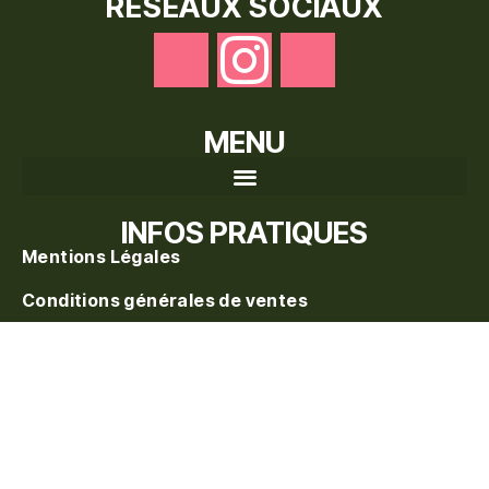
RÉSEAUX SOCIAUX
MENU
Recherche de produits
INFOS PRATIQUES
Mentions Légales
Conditions générales de ventes
Politique de confidentialité
Politique de vente
Blog