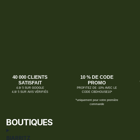
40 000 CLIENTS
10 % DE CODE
SATISFAIT
PROMO
4,9/ 5 SUR GOOGLE
PROFITEZ DE -10% AVEC LE
4,8/ 5 SUR AVIS VÉRIFIÉS
CODE CBDHOUSE10*
*uniquement pour votre première
commande
BOUTIQUES
BIARRITZ