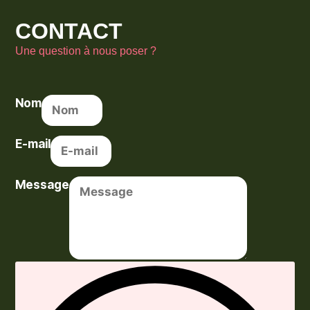
CONTACT
Une question à nous poser ?
Nom
E-mail
Message
Envoyer