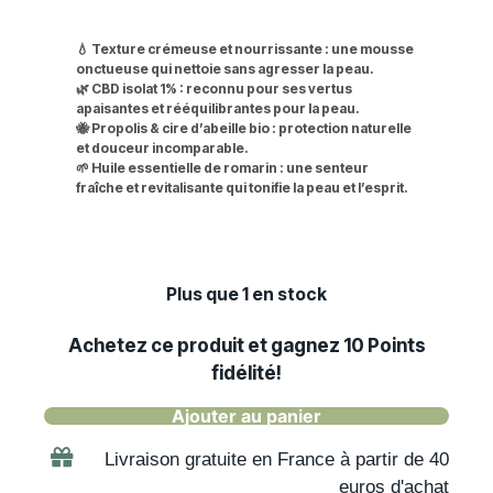
💧 Texture crémeuse et nourrissante : une mousse
onctueuse qui nettoie sans agresser la peau.
🌿 CBD isolat 1% : reconnu pour ses vertus
apaisantes et rééquilibrantes pour la peau.
🐝 Propolis & cire d’abeille bio : protection naturelle
et douceur incomparable.
🌱 Huile essentielle de romarin : une senteur
fraîche et revitalisante qui tonifie la peau et l’esprit.
Plus que 1 en stock
Achetez ce produit et gagnez
10
Points
fidélité!
Ajouter au panier
Livraison gratuite en France à partir de 40
euros d'achat