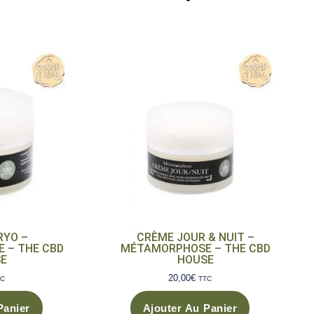
-
RYO –
CRÈME JOUR & NUIT –
 – THE CBD
MÉTAMORPHOSE – THE CBD
E
HOUSE
20,00
€
TC
TTC
Panier
Ajouter Au Panier