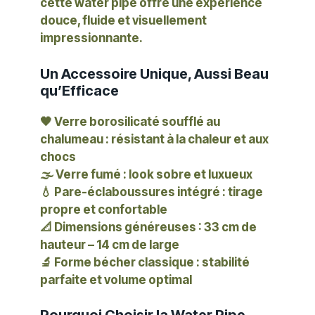
cette water pipe offre une expérience
douce, fluide et visuellement
impressionnante.
Un Accessoire Unique, Aussi Beau
qu’Efficace
🖤
Verre borosilicaté soufflé au
chalumeau
: résistant à la chaleur et aux
chocs
🌫
Verre fumé
: look sobre et luxueux
💧
Pare-éclaboussures intégré
: tirage
propre et confortable
📐
Dimensions généreuses
: 33 cm de
hauteur – 14 cm de large
🔬
Forme bécher classique
: stabilité
parfaite et volume optimal