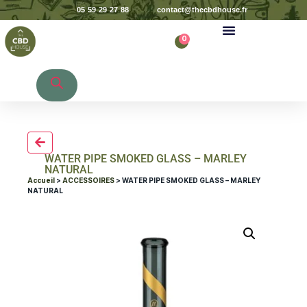
05 59 29 27 88
contact@thecbdhouse.fr
0
Recherche de produits
WATER PIPE SMOKED GLASS – MARLEY
NATURAL
Accueil
>
ACCESSOIRES
> WATER PIPE SMOKED GLASS – MARLEY
NATURAL