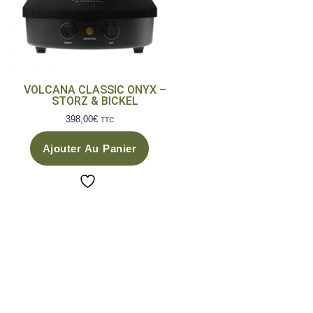
VOLCANA CLASSIC ONYX –
STORZ & BICKEL
398,00
€
TTC
Ajouter Au Panier