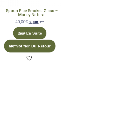
Spoon Pipe Smoked Glass –
Marley Natural
40,00
€
36,00
€
TTC
Lire La Suite
Me Notifier Du Retour