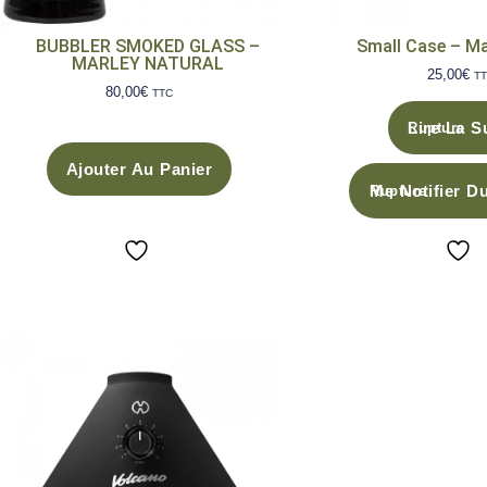
BUBBLER SMOKED GLASS –
Small Case – Ma
MARLEY NATURAL
25,00
€
T
80,00
€
TTC
Lire La S
Ajouter Au Panier
Me Notifier D