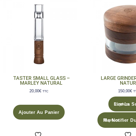
TASTER SMALL GLASS –
LARGE GRINDE
MARLEY NATURAL
NATUR
20,00
€
150,00
€
TTC
T
Lire La S
Ajouter Au Panier
Me Notifier D