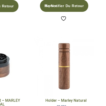
Me Notifier Du Retour
u Retour
R – MARLEY
Holder – Marley Natural
AL