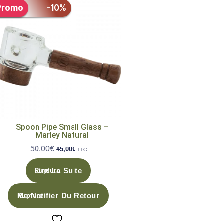
Promo
-10%
Spoon Pipe Small Glass –
Marley Natural
50,00
€
45,00
€
TTC
Lire La Suite
Me Notifier Du Retour