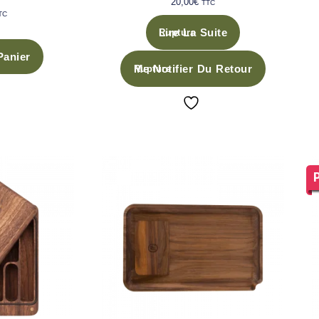
20,00
€
TTC
TC
Lire La Suite
Panier
Me Notifier Du Retour