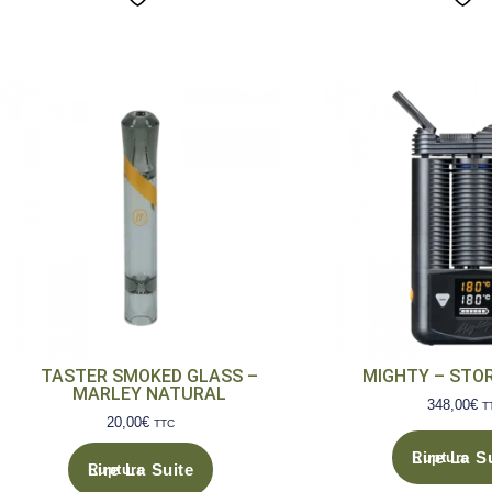
TASTER SMOKED GLASS –
MIGHTY – STOR
MARLEY NATURAL
348,00
€
T
20,00
€
TTC
Lire La S
Lire La Suite