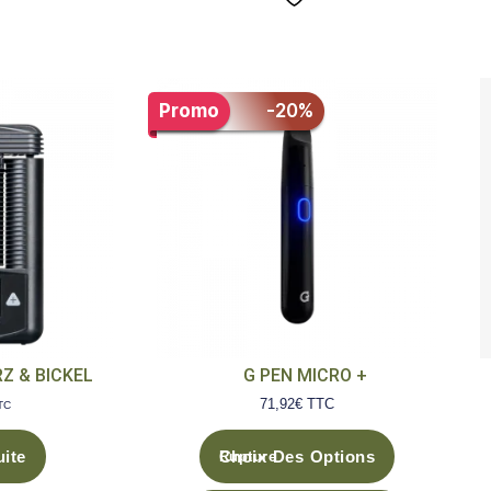
-
Promo
-20%
Z & BICKEL
G PEN MICRO +
71,92
€
TTC
TC
Choix Des Options
uite