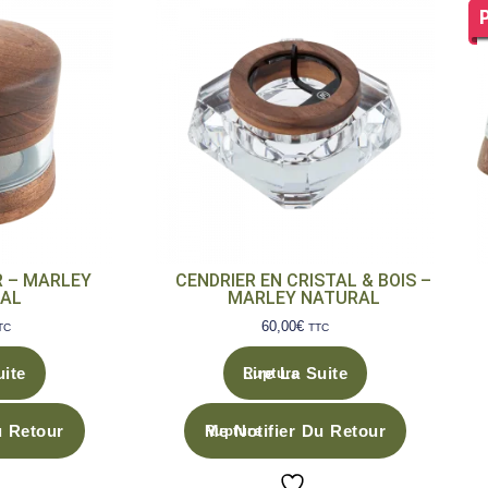
R – MARLEY
CENDRIER EN CRISTAL & BOIS –
AL
MARLEY NATURAL
60,00
€
TC
TTC
uite
Lire La Suite
u Retour
Me Notifier Du Retour