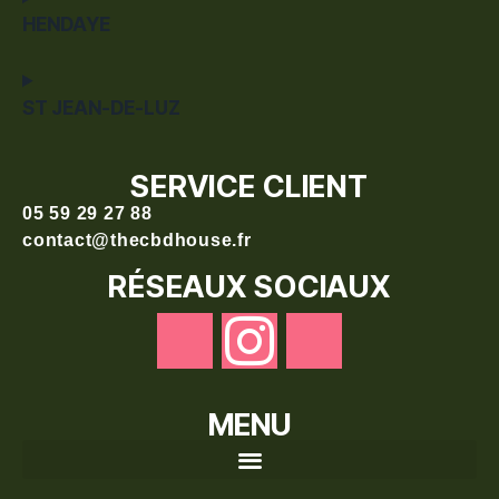
HENDAYE
ST JEAN-DE-LUZ
SERVICE CLIENT
05 59 29 27 88
contact@thecbdhouse.fr
RÉSEAUX SOCIAUX
MENU
Recherche de produits