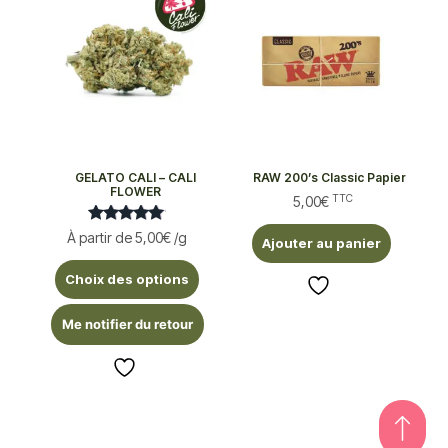
GELATO CALI – CALI
RAW 200’s Classic Papier
FLOWER
TTC
5,00
€
Note
À partir de
5,00
€
/g
Ajouter au panier
5.00
sur 5
Choix des options
Me notifier du retour