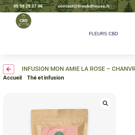
05 59 29 27 88
contact@thecbdhouse.fr
FLEURS CBD
INFUSION MON AMIE LA ROSE – CHANVR
Accueil
>
Thé et infusion
> INFUSION MON AMIE LA R