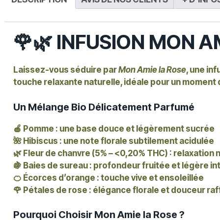
🌹🌿 INFUSION MON A
Laissez-vous séduire par
Mon Amie la Rose
, une in
touche relaxante naturelle, idéale pour un moment 
Un Mélange Bio Délicatement Parfumé
🍎 Pomme :
une base douce et légèrement sucrée
🌺
Hibiscus :
une note florale subtilement acidulée
🌿 Fleur de chanvre (5% – <0,20% THC) :
relaxation n
🍇 Baies de sureau :
profondeur fruitée et légère in
🍊 Écorces d’orange :
touche vive et ensoleillée
🌹 Pétales de rose :
élégance florale et douceur raf
Pourquoi Choisir Mon Amie la Rose ?