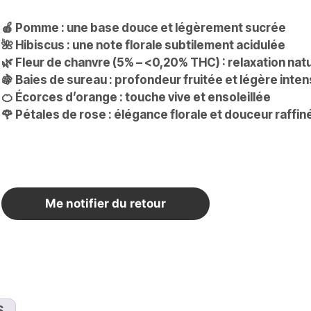
🍎 Pomme :
une base douce et légèrement sucrée
🌺
Hibiscus :
une note florale subtilement acidulée
🌿 Fleur de chanvre (5% – <0,20% THC) :
relaxation natu
🍇 Baies de sureau :
profondeur fruitée et légère inten
🍊 Écorces d’orange :
touche vive et ensoleillée
🌹 Pétales de rose :
élégance florale et douceur raffin
Rupture de stock
Me notifier du retour
S