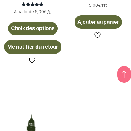
5,00
€
TTC
Note
À partir de
5,00
€
/g
5.00
sur 5
Ajouter au panier
Choix des options
Me notifier du retour