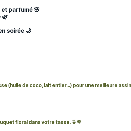
 et parfumé 🌸
e 🌿
n soirée 🌙
e (huile de coco, lait entier…) pour une meilleure assi
quet floral dans votre tasse. 🍵🌹