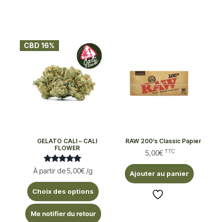
CBD 16%
GELATO CALI – CALI
RAW 200’s Classic Papier
FLOWER
TTC
5,00
€
Note
À partir de
5,00
€
/g
Ajouter au panier
5.00
sur 5
Choix des options
Me notifier du retour