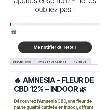
ajoutés ensemble – ne les
oubliez pas !
Livraison gratuite en France à partir de 40
euros d'achat
Me notifier du retour
DESCRIPTION
AVIS DE NOS CLIENTS
+ D'INFOS
🔥 AMNESIA – FLEUR DE
CBD 12% – INDOOR 🌿
Découvrez l’Amnesia CBD, une fleur de
haute qualité cultivée en indoor, offrant