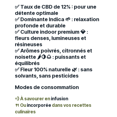
✅ Taux de CBD de 12% : pour une
détente optimale
✅ Dominante Indica 🌱 : relaxation
profonde et durable
✅ Culture indoor premium 💎 :
fleurs denses, lumineuses et
résineuses
✅ Arômes poivrés, citronnés et
noisette 🌶️🍋🌰 : puissants et
équilibrés
✅ Fleur 100% naturelle 🌿 : sans
solvants, sans pesticides
Modes de consommation
💨
À savourer en
infusion
🍴
Ou
incorporée
dans vos recettes
culinaires