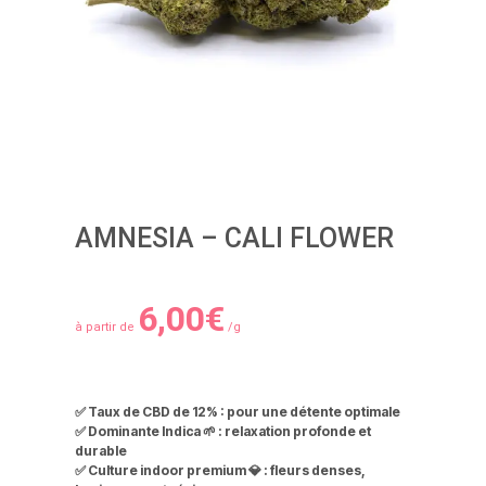
AMNESIA – CALI FLOWER
6,00
€
à partir de
/g
✅ Taux de CBD de 12% :
pour une détente optimale
✅ Dominante Indica 🌱 :
relaxation profonde et
durable
✅
Culture indoor premium 💎 :
fleurs denses,