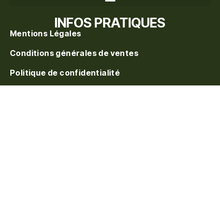
Recherche de produits
INFOS PRATIQUES
Mentions Légales
Conditions générales de ventes
Politique de confidentialité
Politique de vente
Blog
S'inscrire à la waitlist
On vous prévient au
réapprovisionnement. Laissez votre e-mail.