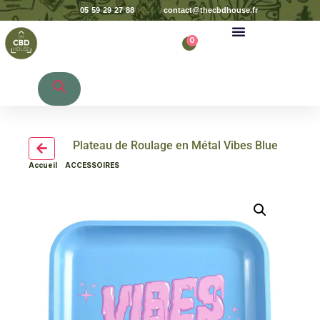
05 59 29 27 88
contact@thecbdhouse.fr
0
Recherche de produits
Plateau de Roulage en Métal Vibes Blue
Accueil
>
ACCESSOIRES
> Plateau de Roulage en Métal Vibes Blue