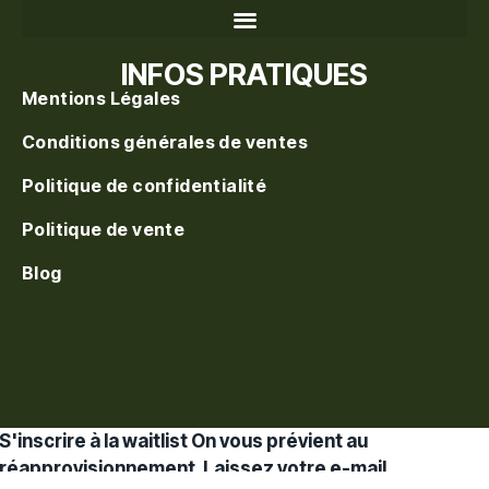
Recherche de produits
INFOS PRATIQUES
Mentions Légales
Conditions générales de ventes
Politique de confidentialité
Politique de vente
Blog
S'inscrire à la waitlist
On vous prévient au
réapprovisionnement. Laissez votre e-mail.