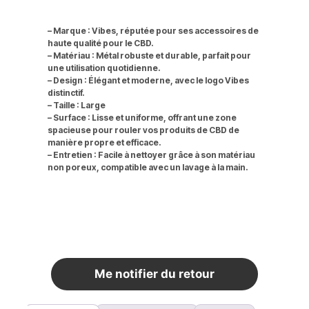
– Marque : Vibes, réputée pour ses accessoires de
haute qualité pour le CBD.
– Matériau : Métal robuste et durable, parfait pour
une utilisation quotidienne.
– Design : Élégant et moderne, avec le logo Vibes
distinctif.
– Taille : Large
– Surface : Lisse et uniforme, offrant une zone
spacieuse pour rouler vos produits de CBD de
manière propre et efficace.
– Entretien : Facile à nettoyer grâce à son matériau
non poreux, compatible avec un lavage à la main.
Rupture de stock
Me notifier du retour